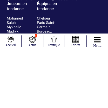
Joueurs en
Équipes en
tendance
tendance
Mohamed
Chelsea
Salah
Paris Saint-
Mykhailo
Germain
Mudryk
Bordeaux
Neymar
Olympique
10
Khalis Merah
lyonnais
Loïs Openda
FIFA
Accueil
Actus
Boutique
Forum
Menu
Moussa
Real Madrid
Niakhaté
RC Strasbourg
Nicolás
AC Milan
Tagliafico
France
Pavel Šulc
RC Lens
Josh Maja
Gauthier Hein