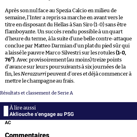
Après son nul face au Spezia Calcio en milieu de
semaine, l’Inter a repris sa marche en avant vers le
titre en disposant du Hellas à San Siro (1-0) sans être
flamboyante. Un succès rendu possible à un quart
d’heure du terme, à la suite d’une belle contre-attaque
conclue par Matteo Darmian d’un plat du pied sûr qui
a laissé le pauvre Marco Silvestri sur les rotules
(1-0,
e
76
)
. Avec provisoirement (au moins) treize points
d’avance sur leurs poursuivants à six journées de la
fin, les
Nerazzurri
peuvent d’ores et déjà commencer à
mettre le champagne au frais.
Résultats et classement de Serie A
Akliouche s'engage au PSG
AC
Commentaires