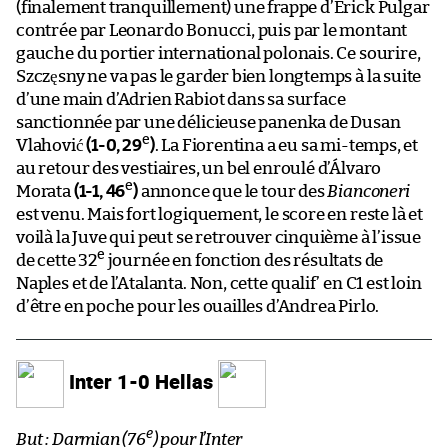
(finalement tranquillement) une frappe d’Erick Pulgar
contrée par Leonardo Bonucci, puis par le montant
gauche du portier international polonais. Ce sourire,
Szczęsny ne va pas le garder bien longtemps à la suite
d’une main d’Adrien Rabiot dans sa surface
sanctionnée par une délicieuse panenka de Dusan
e
Vlahović
(1-0, 29
)
. La Fiorentina a eu sa mi-temps, et
au retour des vestiaires, un bel enroulé d’Álvaro
e
Morata
(1-1, 46
)
annonce que le tour des
Bianconeri
est venu. Mais fort logiquement, le score en reste là et
voilà la Juve qui peut se retrouver cinquième à l’issue
e
de cette 32
journée en fonction des résultats de
Naples et de l’Atalanta. Non, cette qualif’ en C1 est loin
d’être en poche pour les ouailles d’Andrea Pirlo.
Inter 1-0 Hellas
e
But : Darmian (76
) pour l’Inter