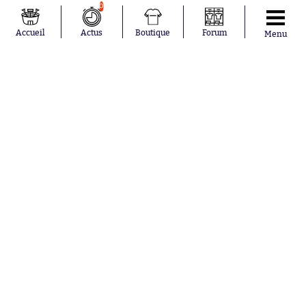
Joueurs en
Équipes en
0
tendance
tendance
Accueil
Actus
Boutique
Forum
Menu
Lionel Messi
Paris Saint-
Maghnes
Germain
Akliouche
Real Madrid
Mohamed
Olympique de
Salah
Marseille
Neymar
FIFA
Julián Álvarez
FC Barcelone
Ferrán Torres
Argentine
Kilian Corredor
Olympique
Franco
lyonnais
Mastantuono
AS Monaco
Orel Mangala
RC Strasbourg
Rio Mavuba
Trabzonspor