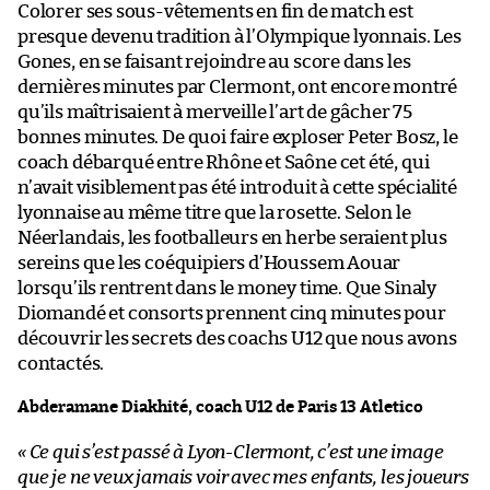
Colorer ses sous-vêtements en fin de match est
presque devenu tradition à l’Olympique lyonnais. Les
Gones, en se faisant rejoindre au score dans les
dernières minutes par Clermont, ont encore montré
qu’ils maîtrisaient à merveille l’art de gâcher 75
bonnes minutes. De quoi faire exploser Peter Bosz, le
coach débarqué entre Rhône et Saône cet été, qui
n’avait visiblement pas été introduit à cette spécialité
lyonnaise au même titre que la rosette. Selon le
Néerlandais, les footballeurs en herbe seraient plus
sereins que les coéquipiers d’Houssem Aouar
lorsqu’ils rentrent dans le money time. Que Sinaly
Diomandé et consorts prennent cinq minutes pour
découvrir les secrets des coachs U12 que nous avons
contactés.
Abderamane Diakhité, coach U12 de Paris 13 Atletico
« Ce qui s’est passé à Lyon-Clermont, c’est une image
que je ne veux jamais voir avec mes enfants, les joueurs