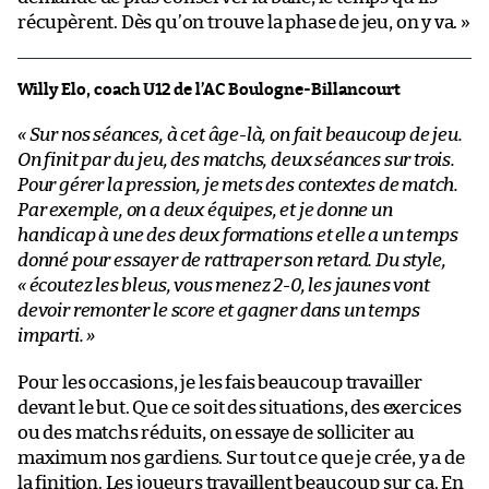
récupèrent. Dès qu’on trouve la phase de jeu, on y va. »
Willy Elo, coach U12 de l’AC Boulogne-Billancourt
« Sur nos séances, à cet âge-là, on fait beaucoup de jeu.
On finit par du jeu, des matchs, deux séances sur trois.
Pour gérer la pression, je mets des contextes de match.
Par exemple, on a deux équipes, et je donne un
handicap à une des deux formations et elle a un temps
donné pour essayer de rattraper son retard. Du style,
« écoutez les bleus, vous menez 2-0, les jaunes vont
devoir remonter le score et gagner dans un temps
imparti. »
Pour les occasions, je les fais beaucoup travailler
devant le but. Que ce soit des situations, des exercices
ou des matchs réduits, on essaye de solliciter au
maximum nos gardiens. Sur tout ce que je crée, y a de
la finition. Les joueurs travaillent beaucoup sur ça. En