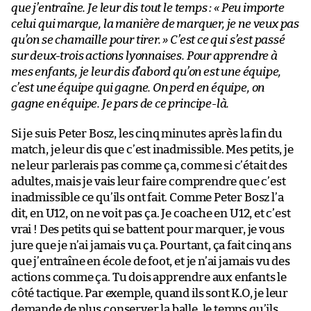
que j’entraîne. Je leur dis tout le temps :
« Peu importe
celui qui marque, la manière de marquer, je ne veux pas
qu’on se chamaille pour tirer. »
C’est ce qui s’est passé
sur deux-trois actions lyonnaises. Pour apprendre à
mes enfants, je leur dis d’abord qu’on est une équipe,
c’est une équipe qui gagne. On perd en équipe, on
gagne en équipe. Je pars de ce principe-là.
Si je suis Peter Bosz, les cinq minutes après la fin du
match, je leur dis que c’est inadmissible. Mes petits, je
ne leur parlerais pas comme ça, comme si c’était des
adultes, mais je vais leur faire comprendre que c’est
inadmissible ce qu’ils ont fait. Comme Peter Bosz l’a
dit, en U12, on ne voit pas ça. Je coache en U12, et c’est
vrai ! Des petits qui se battent pour marquer, je vous
jure que je n’ai jamais vu ça. Pourtant, ça fait cinq ans
que j’entraîne en école de foot, et je n’ai jamais vu des
actions comme ça. Tu dois apprendre aux enfants le
côté tactique. Par exemple, quand ils sont K.O, je leur
demande de plus conserver la balle, le temps qu’ils