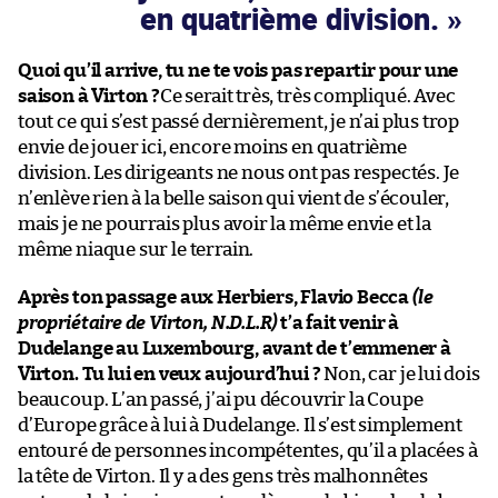
en quatrième division.
Quoi qu’il arrive, tu ne te vois pas repartir pour une
saison à Virton ?
Ce serait très, très compliqué. Avec
tout ce qui s’est passé dernièrement, je n’ai plus trop
envie de jouer ici, encore moins en quatrième
division. Les dirigeants ne nous ont pas respectés. Je
n’enlève rien à la belle saison qui vient de s’écouler,
mais je ne pourrais plus avoir la même envie et la
même niaque sur le terrain.
Après ton passage aux Herbiers, Flavio Becca
(le
propriétaire de Virton, N.D.L.R)
t’a fait venir à
Dudelange au Luxembourg, avant de t’emmener à
Virton. Tu lui en veux aujourd’hui ?
Non, car je lui dois
beaucoup. L’an passé, j’ai pu découvrir la Coupe
d’Europe grâce à lui à Dudelange. Il s’est simplement
entouré de personnes incompétentes, qu’il a placées à
la tête de Virton. Il y a des gens très malhonnêtes