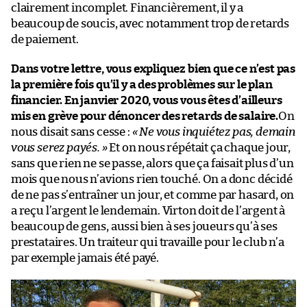
clairement incomplet. Financièrement, il y a
beaucoup de soucis, avec notamment trop de retards
de paiement.
Dans votre lettre, vous expliquez bien que ce n’est pas
la première fois qu’il y a des problèmes sur le plan
financier. En janvier 2020, vous vous êtes d’ailleurs
mis en grève pour dénoncer des retards de salaire.
On
nous disait sans cesse :
« Ne vous inquiétez pas, demain
vous serez payés. »
Et on nous répétait ça chaque jour,
sans que rien ne se passe, alors que ça faisait plus d’un
mois que nous n’avions rien touché. On a donc décidé
de ne pas s’entraîner un jour, et comme par hasard, on
a reçu l’argent le lendemain. Virton doit de l’argent à
beaucoup de gens, aussi bien à ses joueurs qu’à ses
prestataires. Un traiteur qui travaille pour le club n’a
par exemple jamais été payé.