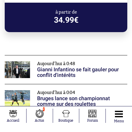
à partir de
34.99€
Aujourd'hui à 0:48
Gianni Infantino se fait gauler pour
conflit d'intérêts
Aujourd'hui à 0:04
Bruges lance son championnat
comme sur des roulettes
2
Accueil
Actus
Boutique
Forum
Menu
Hier à 22:28
Fahd El Khoumisti rentre dans la