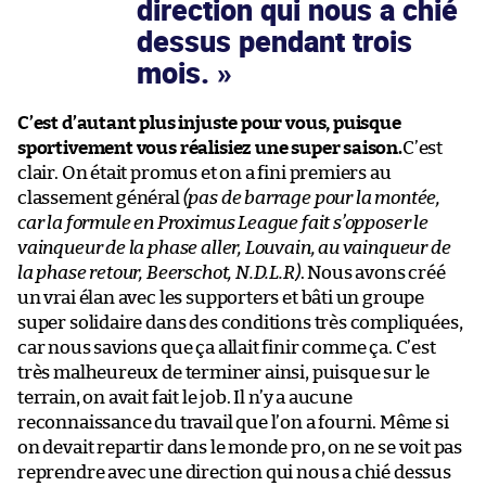
direction qui nous a chié
dessus pendant trois
mois.
C’est d’autant plus injuste pour vous, puisque
sportivement vous réalisiez une super saison.
C’est
clair. On était promus et on a fini premiers au
classement général
(pas de barrage pour la montée,
car la formule en Proximus League fait s’opposer le
vainqueur de la phase aller, Louvain, au vainqueur de
la phase retour, Beerschot, N.D.L.R)
. Nous avons créé
un vrai élan avec les supporters et bâti un groupe
super solidaire dans des conditions très compliquées,
car nous savions que ça allait finir comme ça. C’est
très malheureux de terminer ainsi, puisque sur le
terrain, on avait fait le job. Il n’y a aucune
reconnaissance du travail que l’on a fourni. Même si
on devait repartir dans le monde pro, on ne se voit pas
reprendre avec une direction qui nous a chié dessus