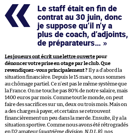
Le staff était en fin de
contrat au 30 juin, donc
je suppose qu’il n’y a
plus de coach, d’adjoints,
de préparateurs…
Les joueurs ont écrit une lettre ouverte
pour
dénoncer votre prise en otage par le club. Que
revendiquez-vous principalement ?
Il y a d’abord la
situation financière. Depuis le 15 mars, nous sommes
au chômage partiel. Ce n’est pas le même système que
la France. On ne touche pas 80% de notre salaire, mais
1400 euros par mois. Comme tout le monde, on peut
faire des sacrifices sur un, deux ou trois mois. Mais on
a des charges à payer, et certains se retrouvent
financièrement un peu dans la merde. Ensuite, il y a la
situation sportive. Comme nous avons été rétrogradés
en D2 amateur
(quatrième division, N.D.L.R)
, nos