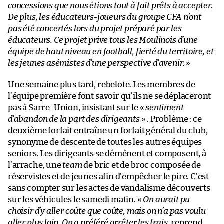
concessions que nous étions tout à fait prêts à accepter.
De plus, les éducateurs-joueurs du groupe CFA n’ont
pas été concertés lors du projet préparé par les
éducateurs. Ce projet prive tous les Moulinois d’une
équipe de haut niveau en football, fierté du territoire, et
les jeunes asémistes d’une perspective d’avenir.
»
Une semaine plus tard, rebelote. Les membres de
l’équipe première font savoir qu’ils ne se déplaceront
pas à Sarre-Union, insistant sur le «
sentiment
d’abandon de la part des dirigeants
» . Problème : ce
deuxième forfait entraîne un forfait général du club,
synonyme de descente de toutes les autres équipes
seniors. Les dirigeants se démènent et composent, à
l’arrache, une
team
de bric et de broc composée de
réservistes et de jeunes afin d’empêcher le pire. C’est
sans compter sur les actes de vandalisme découverts
sur les véhicules le samedi matin. «
On aurait pu
choisir d’y aller coûte que coûte, mais on n’a pas voulu
aller plus loin. On a préféré arrêter les frais
, reprend