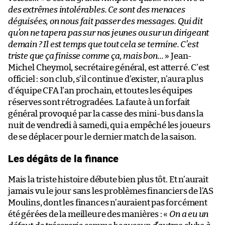
des extrêmes intolérables. Ce sont des menaces
déguisées, on nous fait passer des messages. Qui dit
qu’on ne tapera pas sur nos jeunes ou sur un dirigeant
demain ? Il est temps que tout cela se termine. C’est
triste que ça finisse comme ça, mais bon…
» Jean-
Michel Cheymol, secrétaire général, est atterré. C’est
officiel : son club, s’il continue d’exister, n’aura plus
d’équipe CFA l’an prochain, et toutes les équipes
réserves sont rétrogradées. La faute à un forfait
général provoqué par la casse des mini-bus dans la
nuit de vendredi à samedi, qui a empêché les joueurs
de se déplacer pour le dernier match de la saison.
Les dégâts de la finance
Mais la triste histoire débute bien plus tôt. Et n’aurait
jamais vu le jour sans les problèmes financiers de l’AS
Moulins, dont les finances n’auraient pas forcément
été gérées de la meilleure des manières : «
On a eu un