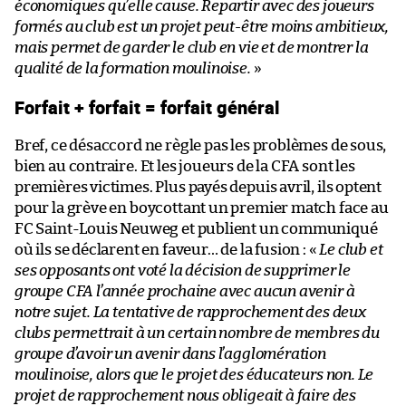
économiques qu’elle cause. Repartir avec des joueurs
formés au club est un projet peut-être moins ambitieux,
mais permet de garder le club en vie et de montrer la
qualité de la formation moulinoise.
»
Forfait + forfait = forfait général
Bref, ce désaccord ne règle pas les problèmes de sous,
bien au contraire. Et les joueurs de la CFA sont les
premières victimes. Plus payés depuis avril, ils optent
pour la grève en boycottant un premier match face au
FC Saint-Louis Neuweg et publient un communiqué
où ils se déclarent en faveur… de la fusion : «
Le club et
ses opposants ont voté la décision de supprimer le
groupe CFA l’année prochaine avec aucun avenir à
notre sujet. La tentative de rapprochement des deux
clubs permettrait à un certain nombre de membres du
groupe d’avoir un avenir dans l’agglomération
moulinoise, alors que le projet des éducateurs non. Le
projet de rapprochement nous obligeait à faire des