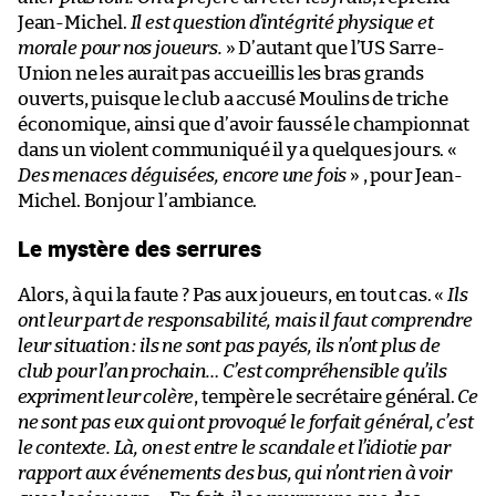
Jean-Michel.
Il est question d’intégrité physique et
morale pour nos joueurs.
» D’autant que l’US Sarre-
Union ne les aurait pas accueillis les bras grands
ouverts, puisque le club a accusé Moulins de triche
économique, ainsi que d’avoir faussé le championnat
dans un violent communiqué il y a quelques jours. «
Des menaces déguisées, encore une fois
» , pour Jean-
Michel. Bonjour l’ambiance.
Le mystère des serrures
Alors, à qui la faute ? Pas aux joueurs, en tout cas. «
Ils
ont leur part de responsabilité, mais il faut comprendre
leur situation : ils ne sont pas payés, ils n’ont plus de
club pour l’an prochain… C’est compréhensible qu’ils
expriment leur colère
, tempère le secrétaire général.
Ce
ne sont pas eux qui ont provoqué le forfait général, c’est
le contexte. Là, on est entre le scandale et l’idiotie par
rapport aux événements des bus, qui n’ont rien à voir