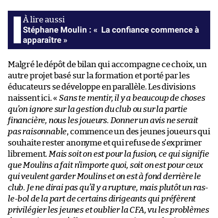
Stéphane Moulin : « La confiance commence à
apparaître »
Malgré le dépôt de bilan qui accompagne ce choix, un
autre projet basé sur la formation et porté par les
éducateurs se développe en parallèle. Les divisions
naissent ici. «
Sans te mentir, il y a beaucoup de choses
qu’on ignore sur la gestion du club ou sur la partie
financière, nous les joueurs. Donner un avis ne serait
pas raisonnable
, commence un des jeunes joueurs qui
souhaite rester anonyme et qui refuse de s’exprimer
librement.
Mais soit on est pour la fusion, ce qui signifie
que Moulins a fait n’importe quoi, soit on est pour ceux
qui veulent garder Moulins et on est à fond derrière le
club. Je ne dirai pas qu’il y a rupture, mais plutôt un ras-
le-bol de la part de certains dirigeants qui préfèrent
privilégier les jeunes et oublier la CFA, vu les problèmes