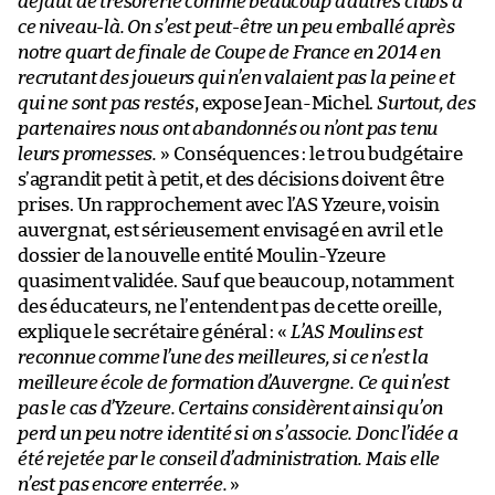
défaut de trésorerie comme beaucoup d’autres clubs à
ce niveau-là. On s’est peut-être un peu emballé après
notre quart de finale de Coupe de France en 2014 en
recrutant des joueurs qui n’en valaient pas la peine et
qui ne sont pas restés
, expose Jean-Michel.
Surtout, des
partenaires nous ont abandonnés ou n’ont pas tenu
leurs promesses.
» Conséquences : le trou budgétaire
s’agrandit petit à petit, et des décisions doivent être
prises. Un rapprochement avec l’AS Yzeure, voisin
auvergnat, est sérieusement envisagé en avril et le
dossier de la nouvelle entité Moulin-Yzeure
quasiment validée. Sauf que beaucoup, notamment
des éducateurs, ne l’entendent pas de cette oreille,
explique le secrétaire général : «
L’AS Moulins est
reconnue comme l’une des meilleures, si ce n’est la
meilleure école de formation d’Auvergne. Ce qui n’est
pas le cas d’Yzeure. Certains considèrent ainsi qu’on
perd un peu notre identité si on s’associe. Donc l’idée a
été rejetée par le conseil d’administration. Mais elle
n’est pas encore enterrée.
»