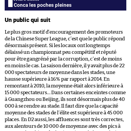
Conca les poches pleines
Un public qui suit
Le plus gros motif d’encouragement des promoteurs
de la Chinese Super League, c’est que le public répond
désormais présent. Si les locaux ont longtemps
délaissé un championnat peu compétitif et réputé
pour être gangréné par la corruption, c’est de moins
en moins le cas. La saison dernière, il y avait plus de 22
000 spectateurs de moyenne dans les stades, une
hausse supérieure à 16% par rapport à 2014. En
remontant à 2010, la moyenne était alors inférieure à
15 000 spectateurs… Dans certaines enceintes comme
à Guangzhou ou Beijing, ils sont désormais plus de 40
000 à se rendre au stade. Il faut dire que la capacité
moyenne des stades de l’élite est supérieure à 45 000
places. En D2 aussi, les affluences sont très correctes,
aux alentours de 10 000 de moyenne avec des pics à