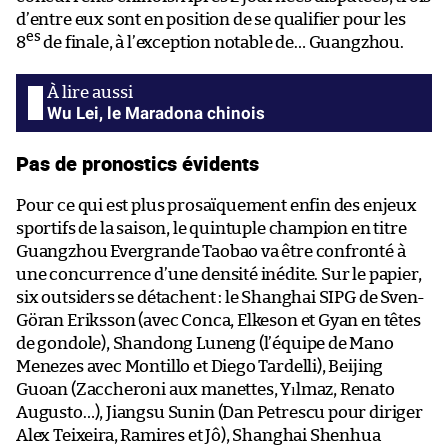
d’entre eux sont en position de se qualifier pour les
es
8
de finale, à l’exception notable de… Guangzhou.
Wu Lei, le Maradona chinois
Pas de pronostics évidents
Pour ce qui est plus prosaïquement enfin des enjeux
sportifs de la saison, le quintuple champion en titre
Guangzhou Evergrande Taobao va être confronté à
une concurrence d’une densité inédite. Sur le papier,
six outsiders se détachent : le Shanghai SIPG de Sven-
Göran Eriksson (avec Conca, Elkeson et Gyan en têtes
de gondole), Shandong Luneng (l’équipe de Mano
Menezes avec Montillo et Diego Tardelli), Beijing
Guoan (Zaccheroni aux manettes, Yılmaz, Renato
Augusto…), Jiangsu Sunin (Dan Petrescu pour diriger
Alex Teixeira, Ramires et Jô), Shanghai Shenhua