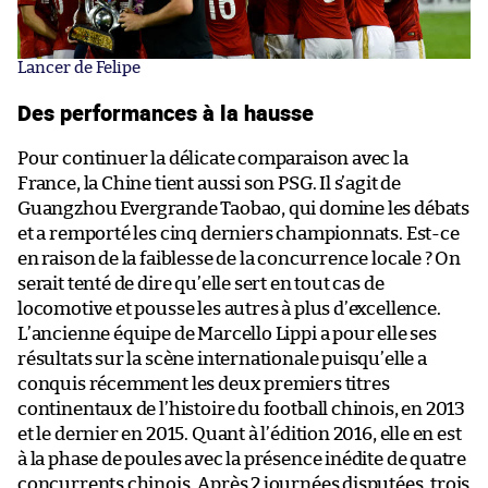
Lancer de Felipe
Des performances à la hausse
Pour continuer la délicate comparaison avec la
France, la Chine tient aussi son PSG. Il s’agit de
Guangzhou Evergrande Taobao, qui domine les débats
et a remporté les cinq derniers championnats. Est-ce
en raison de la faiblesse de la concurrence locale ? On
serait tenté de dire qu’elle sert en tout cas de
locomotive et pousse les autres à plus d’excellence.
L’ancienne équipe de Marcello Lippi a pour elle ses
résultats sur la scène internationale puisqu’elle a
conquis récemment les deux premiers titres
continentaux de l’histoire du football chinois, en 2013
et le dernier en 2015. Quant à l’édition 2016, elle en est
à la phase de poules avec la présence inédite de quatre
concurrents chinois. Après 2 journées disputées, trois