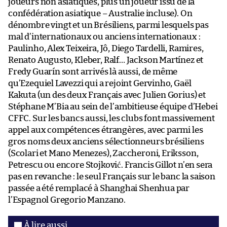
joueurs non asiatiques, plus un joueur issu de la
confédération asiatique – Australie incluse). On
dénombre vingt et un Brésiliens, parmi lesquels pas
mal d’internationaux ou anciens internationaux :
Paulinho, Alex Teixeira, Jô, Diego Tardelli, Ramires,
Renato Augusto, Kleber, Ralf… Jackson Martínez et
Fredy Guarín sont arrivés là aussi, de même
qu’Ezequiel Lavezzi qui a rejoint Gervinho, Gaël
Kakuta (un des deux Français avec Julien Gorius) et
Stéphane M’Bia au sein de l’ambitieuse équipe d’Hebei
CFFC. Sur les bancs aussi, les clubs font massivement
appel aux compétences étrangères, avec parmi les
gros noms deux anciens sélectionneurs brésiliens
(Scolari et Mano Menezes), Zaccheroni, Eriksson,
Petrescu ou encore Stojković. Francis Gillot n’en sera
pas en revanche : le seul Français sur le banc la saison
passée a été remplacé à Shanghai Shenhua par
l’Espagnol Gregorio Manzano.