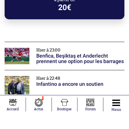
20€
Hier à 23:00
Benfica, Beşiktaş et Anderlecht
prennent une option pour les barrages
Hier à 22:48
Infantino a encore un soutien
0
Hier à 22:00
Accueil
Actus
Boutique
Forum
Menu
Monaco poursuit sa prépa par une
victoire
Nos partenaires