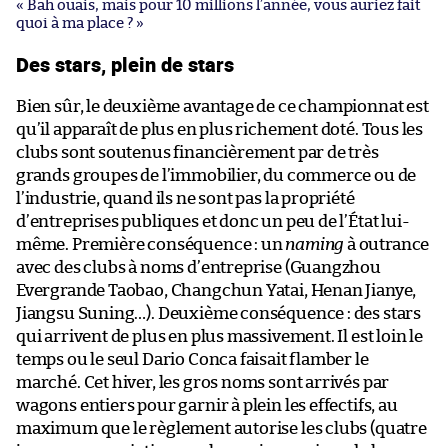
« Bah ouais, mais pour 10 millions l’année, vous auriez fait
quoi à ma place ? »
Des stars, plein de stars
Bien sûr, le deuxième avantage de ce championnat est
qu’il apparaît de plus en plus richement doté. Tous les
clubs sont soutenus financièrement par de très
grands groupes de l’immobilier, du commerce ou de
l’industrie, quand ils ne sont pas la propriété
d’entreprises publiques et donc un peu de l’État lui-
même. Première conséquence : un
naming
à outrance
avec des clubs à noms d’entreprise (Guangzhou
Evergrande Taobao, Changchun Yatai, Henan Jianye,
Jiangsu Suning…). Deuxième conséquence : des stars
qui arrivent de plus en plus massivement. Il est loin le
temps ou le seul Dario Conca faisait flamber le
marché. Cet hiver, les gros noms sont arrivés par
wagons entiers pour garnir à plein les effectifs, au
maximum que le règlement autorise les clubs (quatre