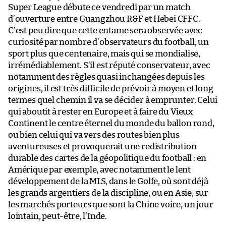
Super League débute ce vendredi par un match
d’ouverture entre Guangzhou R&F et Hebei CFFC.
C’est peu dire que cette entame sera observée avec
curiosité par nombre d’observateurs du football, un
sport plus que centenaire, mais qui se mondialise,
irrémédiablement. S’il est réputé conservateur, avec
notamment des règles quasi inchangées depuis les
origines, il est très difficile de prévoir à moyen et long
termes quel chemin il va se décider à emprunter. Celui
qui aboutit à rester en Europe et à faire du Vieux
Continent le centre éternel du monde du ballon rond,
ou bien celui qui va vers des routes bien plus
aventureuses et provoquerait une redistribution
durable des cartes de la géopolitique du football : en
Amérique par exemple, avec notamment le lent
développement de la MLS, dans le Golfe, où sont déjà
les grands argentiers de la discipline, ou en Asie, sur
les marchés porteurs que sont la Chine voire, un jour
lointain, peut-être, l’Inde.