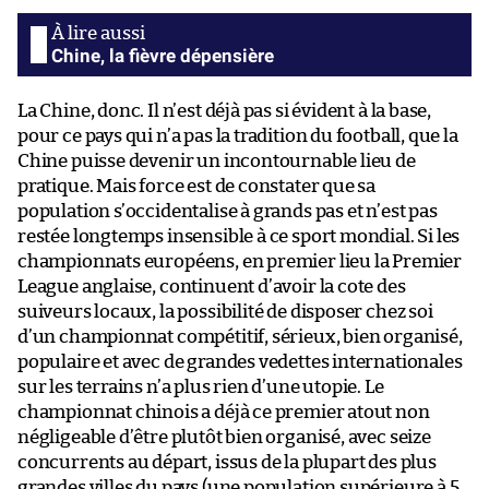
Chine, la fièvre dépensière
La Chine, donc. Il n’est déjà pas si évident à la base,
pour ce pays qui n’a pas la tradition du football, que la
Chine puisse devenir un incontournable lieu de
pratique. Mais force est de constater que sa
population s’occidentalise à grands pas et n’est pas
restée longtemps insensible à ce sport mondial. Si les
championnats européens, en premier lieu la Premier
League anglaise, continuent d’avoir la cote des
suiveurs locaux, la possibilité de disposer chez soi
d’un championnat compétitif, sérieux, bien organisé,
populaire et avec de grandes vedettes internationales
sur les terrains n’a plus rien d’une utopie. Le
championnat chinois a déjà ce premier atout non
négligeable d’être plutôt bien organisé, avec seize
concurrents au départ, issus de la plupart des plus
grandes villes du pays (une population supérieure à 5