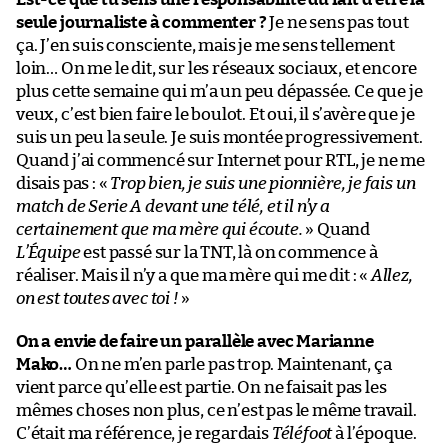
seule journaliste à commenter ?
Je ne sens pas tout
ça. J’en suis consciente, mais je me sens tellement
loin… On me le dit, sur les réseaux sociaux, et encore
plus cette semaine qui m’a un peu dépassée. Ce que je
veux, c’est bien faire le boulot. Et oui, il s’avère que je
suis un peu la seule. Je suis montée progressivement.
Quand j’ai commencé sur Internet pour RTL, je ne me
disais pas : «
Trop bien, je suis une pionnière, je fais un
match de Serie A devant une télé, et il n’y a
certainement que ma mère qui écoute.
» Quand
L’Équipe
est passé sur la TNT, là on commence à
réaliser. Mais il n’y a que ma mère qui me dit : «
Allez,
on est toutes avec toi !
»
On a envie de faire un parallèle avec Marianne
Mako…
On ne m’en parle pas trop. Maintenant, ça
vient parce qu’elle est partie. On ne faisait pas les
mêmes choses non plus, ce n’est pas le même travail.
C’était ma référence, je regardais
Téléfoot
à l’époque.