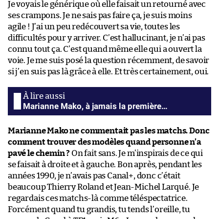
Je voyais le générique où elle faisait un retourné avec
ses crampons. Je ne sais pas faire ça, je suis moins
agile ! J’ai un peu redécouvert sa vie, toutes les
difficultés pour y arriver. C’est hallucinant, je n’ai pas
connu tout ça. C’est quand même elle qui a ouvert la
voie. Je me suis posé la question récemment, de savoir
si j’en suis pas là grâce à elle. Et très certainement, oui.
Marianne Mako, à jamais la première…
Marianne Mako ne commentait pas les matchs. Donc
comment trouver des modèles quand personne n’a
pavé le chemin ?
On fait sans. Je m’inspirais de ce qui
se faisait à droite et à gauche. Bon après, pendant les
années 1990, je n’avais pas Canal+, donc c’était
beaucoup Thierry Roland et Jean-Michel Larqué. Je
regardais ces matchs-là comme téléspectatrice.
Forcément quand tu grandis, tu tends l’oreille, tu