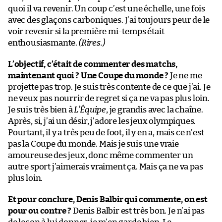
quoi il va revenir. Un coup c’est une échelle, une fois
avec des glaçons carboniques. J’ai toujours peur de le
voir revenir si la première mi-temps était
enthousiasmante.
(Rires.)
L’objectif, c’était de commenter des matchs,
maintenant quoi ? Une Coupe du monde ?
Je ne me
projette pas trop. Je suis très contente de ce que j’ai. Je
ne veux pas nourrir de regret si ça ne va pas plus loin.
Je suis très bien à
L’Équipe
, je grandis avec la chaîne.
Après, si, j’ai un désir, j’adore les jeux olympiques.
Pourtant, il y a très peu de foot, il y en a, mais ce n’est
pas la Coupe du monde. Mais je suis une vraie
amoureuse des jeux, donc même commenter un
autre sport j’aimerais vraiment ça. Mais ça ne va pas
plus loin.
Et pour conclure, Denis Balbir qui commente, on est
pour ou contre ?
Denis Balbir est très bon. Je n’ai pas