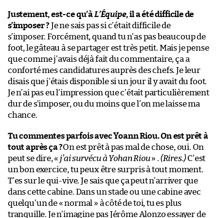
Justement, est-ce qu’à
L’Équipe
, il a été difficile de
s’imposer ?
Je ne sais pas si c’était difficile de
s’imposer. Forcément, quand tu n’as pas beaucoup de
foot, le gâteau à se partager est très petit. Mais je pense
que comme j’avais déjà fait du commentaire, ça a
conforté mes candidatures auprès des chefs. Je leur
disais que j’étais disponible si un jour il y avait du foot.
Je n’ai pas eu l’impression que c’était particulièrement
dur de s’imposer, ou du moins que l’on me laisse ma
chance.
Tu commentes parfois avec Yoann Riou. On est prêt à
tout après ça ?
On est prêt à pas mal de chose, oui. On
peut se dire, «
j’ai survécu à Yohan Riou
» .
(Rires.)
C’est
un bon exercice, tu peux être surpris à tout moment.
T’es sur le qui-vive. Je sais que ça peut n’arriver que
dans cette cabine. Dans un stade ou une cabine avec
quelqu’un de « normal » à côté de toi, tu es plus
tranquille. Je n’imagine pas Jérôme Alonzo essayer de