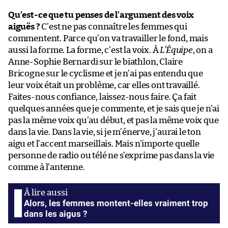
Qu’est-ce que tu penses de l’argument des voix
aiguës ?
C’est ne pas connaître les femmes qui
commentent. Parce qu’on va travailler le fond, mais
aussi la forme. La forme, c’est la voix. À
L’Équipe
, on a
Anne-Sophie Bernardi sur le biathlon, Claire
Bricogne sur le cyclisme et je n’ai pas entendu que
leur voix était un problème, car elles ont travaillé.
Faites-nous confiance, laissez-nous faire. Ça fait
quelques années que je commente, et je sais que je n’ai
pas la même voix qu’au début, et pas la même voix que
dans la vie. Dans la vie, si je m’énerve, j’aurai le ton
aigu et l’accent marseillais. Mais n’importe quelle
personne de radio ou télé ne s’exprime pas dans la vie
comme à l’antenne.
Alors, les femmes montent-elles vraiment trop
dans les aigus ?