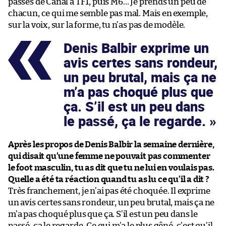
passes de Canal à TF1, puis M6… Je prends un peu de
chacun, ce qui me semble pas mal. Mais en exemple,
sur la voix, sur la forme, tu n’as pas de modèle.
Denis Balbir exprime un
avis certes sans rondeur,
un peu brutal, mais ça ne
m’a pas choqué plus que
ça. S’il est un peu dans
le passé, ça le regarde.
Après les propos de Denis Balbir la semaine dernière,
qui disait qu’une femme ne pouvait pas commenter
le foot masculin, tu as dit que tu ne lui en voulais pas.
Quelle a été ta réaction quand tu as lu ce qu’il a dit ?
Très franchement, je n’ai pas été choquée. Il exprime
un avis certes sans rondeur, un peu brutal, mais ça ne
m’a pas choqué plus que ça. S’il est un peu dans le
passé, ça le regarde. Ce qui m’a le plus gêné, c’est qu’il