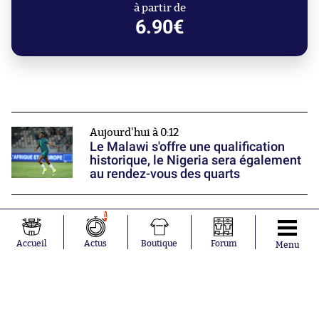
à partir de
6.90€
Aujourd'hui à 0:12
Le Malawi s'offre une qualification
historique, le Nigeria sera également
au rendez-vous des quarts
Hier à 23:35
1
Steven Nzonzi explique pourquoi il a
choisi Dunkerque
Accueil
Actus
Boutique
Forum
Menu
Hier à 23:02
Le PSG perd son premier trophée de
la saison