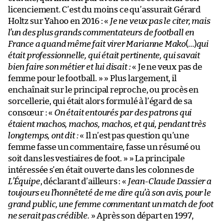
licenciement. C’est du moins ce qu’assurait Gérard
Holtz sur Yahoo en 2016 : «
Je ne veux pas le citer, mais
l’un des plus grands commentateurs de football en
France a quand même fait virer Marianne Mako
(…)
qui
était professionnelle, qui était pertinente, qui savait
bien faire son métier et lui disait :
« Je ne veux pas de
femme pour le football. » » Plus largement, il
enchaînait sur le principal reproche, ou procès en
sorcellerie, qui était alors formulé à l’égard de sa
consœur : «
On était entourés par des patrons qui
étaient machos, machos, machos, et qui, pendant très
longtemps, ont dit :
« Il n’est pas question qu’une
femme fasse un commentaire, fasse un résumé ou
soit dans les vestiaires de foot. » » La principale
intéressée s’en était ouverte dans les colonnes de
L’Équipe
, déclarant d’ailleurs : «
Jean-Claude Dassier a
toujours eu l’honnêteté de me dire qu’à son avis, pour le
grand public, une femme commentant un match de foot
ne serait pas crédible.
» Après son départ en 1997,