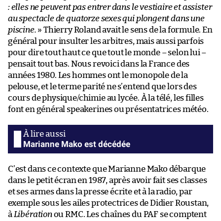
: elles ne peuvent pas entrer dans le vestiaire et assister
au spectacle de quatorze sexes qui plongent dans une
piscine.
» Thierry Roland avait le sens de la formule. En
général pour insulter les arbitres, mais aussi parfois
pour dire tout haut ce que tout le monde – selon lui –
pensait tout bas. Nous revoici dans la France des
années 1980. Les hommes ont le monopole de la
pelouse, et le terme parité ne s’entend que lors des
cours de physique/chimie au lycée. À la télé, les filles
font en général speakerines ou présentatrices météo.
Marianne Mako est décédée
C’est dans ce contexte que Marianne Mako débarque
dans le petit écran en 1987, après avoir fait ses classes
et ses armes dans la presse écrite et à la radio, par
exemple sous les ailes protectrices de Didier Roustan,
à
Libération
ou RMC. Les chaînes du PAF se comptent