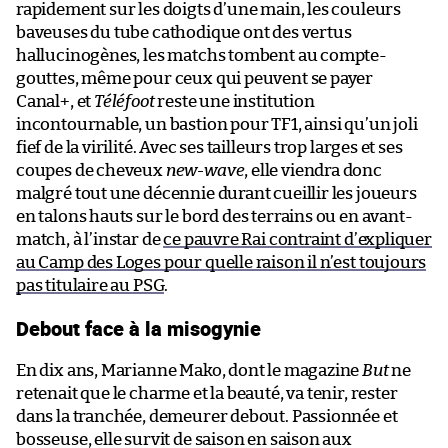
rapidement sur les doigts d’une main, les couleurs
baveuses du tube cathodique ont des vertus
hallucinogènes, les matchs tombent au compte-
gouttes, même pour ceux qui peuvent se payer
Canal+, et
Téléfoot
reste une institution
incontournable, un bastion pour TF1, ainsi qu’un joli
fief de la virilité. Avec ses tailleurs trop larges et ses
coupes de cheveux
new-wave
, elle viendra donc
malgré tout une décennie durant cueillir les joueurs
en talons hauts sur le bord des terrains ou en avant-
match, à l’instar de
ce pauvre Rai contraint d’expliquer
au Camp des Loges pour quelle raison il n’est toujours
pas titulaire au PSG
.
Debout face à la misogynie
En dix ans, Marianne Mako, dont le magazine
But
ne
retenait que le charme et la beauté, va tenir, rester
dans la tranchée, demeurer debout. Passionnée et
bosseuse, elle survit de saison en saison aux