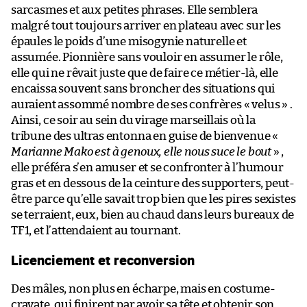
sarcasmes et aux petites phrases. Elle semblera
malgré tout toujours arriver en plateau avec sur les
épaules le poids d’une misogynie naturelle et
assumée. Pionnière sans vouloir en assumer le rôle,
elle qui ne rêvait juste que de faire ce métier-là, elle
encaissa souvent sans broncher des situations qui
auraient assommé nombre de ses confrères « velus » .
Ainsi, ce soir au sein du virage marseillais où la
tribune des ultras entonna en guise de bienvenue «
Marianne Mako est à genoux, elle nous suce le bout
» ,
elle préféra s’en amuser et se confronter à l’humour
gras et en dessous de la ceinture des supporters, peut-
être parce qu’elle savait trop bien que les pires sexistes
se terraient, eux, bien au chaud dans leurs bureaux de
TF1, et l’attendaient au tournant.
Licenciement et reconversion
Des mâles, non plus en écharpe, mais en costume-
cravate, qui finirent par avoir sa tête et obtenir son