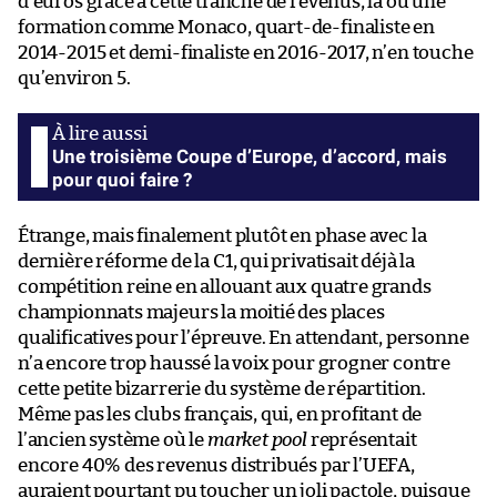
d’euros grâce à cette tranche de revenus, là ou une
formation comme Monaco, quart-de-finaliste en
2014-2015 et demi-finaliste en 2016-2017, n’en touche
qu’environ 5.
Une troisième Coupe d’Europe, d’accord, mais
pour quoi faire ?
Étrange, mais finalement plutôt en phase avec la
dernière réforme de la C1, qui privatisait déjà la
compétition reine en allouant aux quatre grands
championnats majeurs la moitié des places
qualificatives pour l’épreuve. En attendant, personne
n’a encore trop haussé la voix pour grogner contre
cette petite bizarrerie du système de répartition.
Même pas les clubs français, qui, en profitant de
l’ancien système où le
market pool
représentait
encore 40% des revenus distribués par l’UEFA,
auraient pourtant pu toucher un joli pactole, puisque