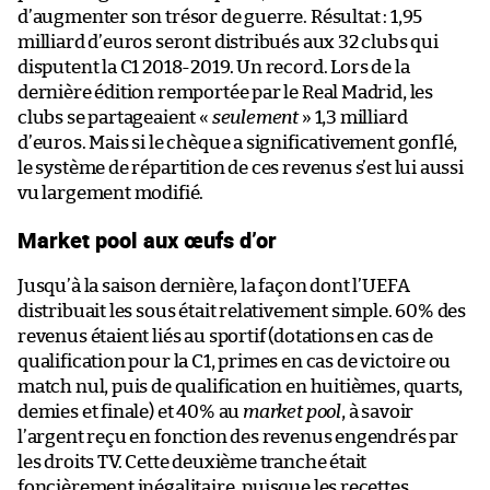
d’augmenter son trésor de guerre. Résultat : 1,95
milliard d’euros seront distribués aux 32 clubs qui
disputent la C1 2018-2019. Un record. Lors de la
dernière édition remportée par le Real Madrid, les
clubs se partageaient «
seulement
» 1,3 milliard
d’euros. Mais si le chèque a significativement gonflé,
le système de répartition de ces revenus s’est lui aussi
vu largement modifié.
Market pool aux œufs d’or
Jusqu’à la saison dernière, la façon dont l’UEFA
distribuait les sous était relativement simple. 60% des
revenus étaient liés au sportif (dotations en cas de
qualification pour la C1, primes en cas de victoire ou
match nul, puis de qualification en huitièmes, quarts,
demies et finale) et 40% au
market pool
, à savoir
l’argent reçu en fonction des revenus engendrés par
les droits TV. Cette deuxième tranche était
foncièrement inégalitaire, puisque les recettes