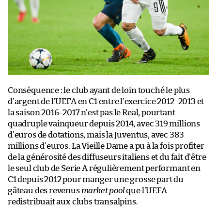
Conséquence : le club ayant de loin touché le plus
d’argent de l’UEFA en C1 entre l’exercice 2012-2013 et
la saison 2016-2017 n’est pas le Real, pourtant
quadruple vainqueur depuis 2014, avec 319 millions
d’euros de dotations, mais la Juventus, avec 383
millions d’euros. La Vieille Dame a pu à la fois profiter
de la générosité des diffuseurs italiens et du fait d’être
le seul club de Serie A régulièrement performant en
C1 depuis 2012 pour manger une grosse part du
gâteau des revenus
market pool
que l’UEFA
redistribuait aux clubs transalpins.