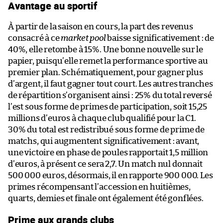
Avantage au sportif
À partir de la saison en cours, la part des revenus
consacré à ce
market pool
baisse significativement : de
40%, elle retombe à 15%. Une bonne nouvelle sur le
papier, puisqu’elle remet la performance sportive au
premier plan. Schématiquement, pour gagner plus
d’argent, il faut gagner tout court. Les autres tranches
de répartition s’organisent ainsi : 25% du total reversé
l’est sous forme de primes de participation, soit 15,25
millions d’euros à chaque club qualifié pour la C1.
30% du total est redistribué sous forme de prime de
matchs, qui augmentent significativement : avant,
une victoire en phase de poules rapportait 1,5 million
d’euros, à présent ce sera 2,7. Un match nul donnait
500 000 euros, désormais, il en rapporte 900 000. Les
primes récompensant l’accession en huitièmes,
quarts, demies et finale ont également été gonflées.
Prime aux grands clubs