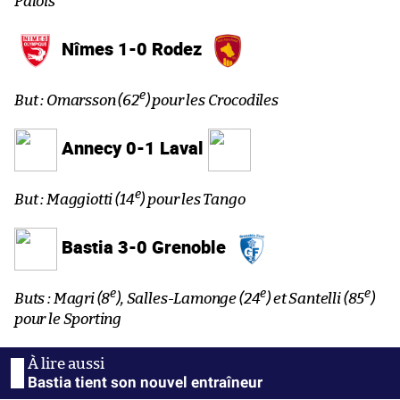
Palois
Nîmes 1-0 Rodez
e
But : Omarsson (62
) pour les Crocodiles
Annecy 0-1 Laval
e
But : Maggiotti (14
) pour les Tango
Bastia 3-0 Grenoble
e
e
e
Buts : Magri (8
), Salles-Lamonge (24
) et Santelli (85
)
pour le Sporting
Bastia tient son nouvel entraîneur