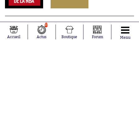
10
Accueil
Actus
Boutique
Forum
Menu
Abonnements
Contacts
La boutique SO PRESS
Mentions légales
Conditions générales d'utilisation
Publicité
Consentement RGPD
Recrutement
Joueurs en
Équipes en
tendance
tendance
Mohamed
Chelsea
Salah
Paris Saint-
Mykhailo
Germain
Mudryk
Bordeaux
Neymar
Olympique
Khalis Merah
lyonnais
Loïs Openda
FIFA