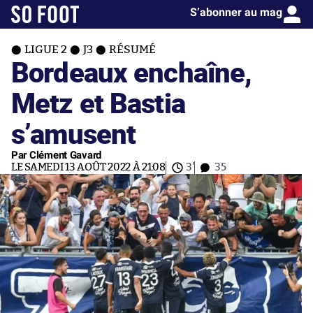
S’abonner au mag
LIGUE 2
J3
RÉSUMÉ
Bordeaux enchaîne,
Metz et Bastia
s’amusent
Par Clément Gavard
LE SAMEDI 13 AOÛT 2022 À 21:08
3'
35