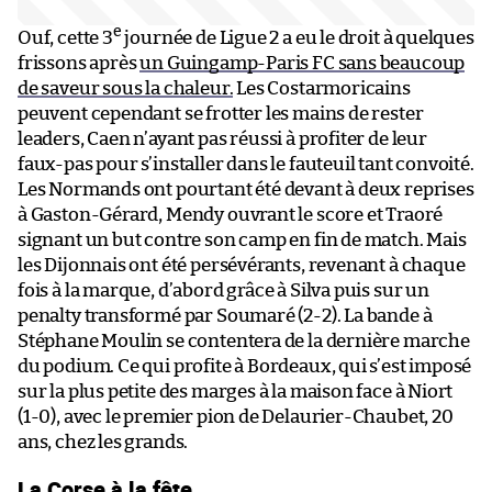
e
Ouf, cette 3
journée de Ligue 2 a eu le droit à quelques
frissons après
un Guingamp-Paris FC sans beaucoup
de saveur sous la chaleur.
Les Costarmoricains
peuvent cependant se frotter les mains de rester
leaders, Caen n’ayant pas réussi à profiter de leur
faux-pas pour s’installer dans le fauteuil tant convoité.
Les Normands ont pourtant été devant à deux reprises
à Gaston-Gérard, Mendy ouvrant le score et Traoré
signant un but contre son camp en fin de match. Mais
les Dijonnais ont été persévérants, revenant à chaque
fois à la marque, d’abord grâce à Silva puis sur un
penalty transformé par Soumaré (2-2). La bande à
Stéphane Moulin se contentera de la dernière marche
du podium. Ce qui profite à Bordeaux, qui s’est imposé
sur la plus petite des marges à la maison face à Niort
(1-0), avec le premier pion de Delaurier-Chaubet, 20
ans, chez les grands.
La Corse à la fête