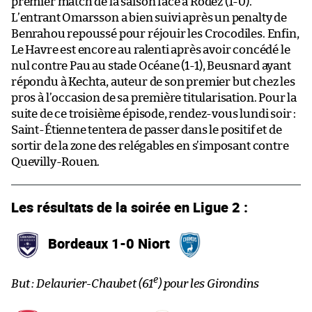
premier match de la saison face à Rodez (1-0).
L’entrant Omarsson a bien suivi après un penalty de
Benrahou repoussé pour réjouir les Crocodiles. Enfin,
Le Havre est encore au ralenti après avoir concédé le
nul contre Pau au stade Océane (1-1), Beusnard ayant
répondu à Kechta, auteur de son premier but chez les
pros à l’occasion de sa première titularisation. Pour la
suite de ce troisième épisode, rendez-vous lundi soir :
Saint-Étienne tentera de passer dans le positif et de
sortir de la zone des relégables en s’imposant contre
Quevilly-Rouen.
Les résultats de la soirée en Ligue 2 :
Bordeaux 1-0 Niort
e
But : Delaurier-Chaubet (61
) pour les Girondins