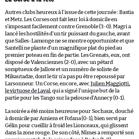
Autres clubs heureux à l’issue de cette journée : Bastia
et Metz. Les Corses ont fait leur loi à domicile en
s’imposant facilement contre Grenoble (3-0). Magri a
lancé les hostilités d’un tir puissant du gauche, avant
que Salles-Lamonge ne se montre opportuniste et que
Santelli ne plante d’un magnifique plat du pied au
premier poteau en fin de partie. Les Grenats, eux, ont
disposé de Valenciennes (2-0), avec un pétard
somptueux de Jallow et un numéro de soliste de
Mikautadze, dont le tir n’a pas pu être repoussé par
Larsonneur. Un Corse, encore, avec
Julien Maggiotti,
le virtuose de Laval
, qui a signé l’unique but de la
partie pour les Tango sur la pelouse d’Annecy (0-1).
La soirée a été moins heureuse pour Sochaux, douché
à domicile par Amiens et Fofana (0-1), bien servi par
Gélin pour cueillir à froid les Lionceaux, qui glissent
dans la zone rouge. De son côté, Nîmes a remporté son