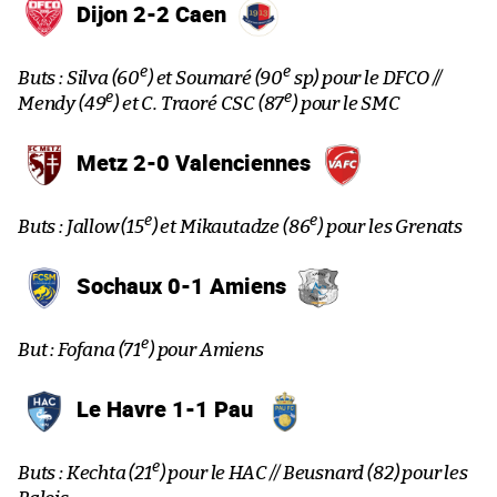
Dijon 2-2 Caen
e
e
Buts : Silva (60
) et Soumaré (90
sp) pour le DFCO //
e
e
Mendy (49
) et C. Traoré CSC (87
) pour le SMC
Metz 2-0 Valenciennes
e
e
Buts : Jallow (15
) et Mikautadze (86
) pour les Grenats
Sochaux 0-1 Amiens
e
But : Fofana (71
) pour Amiens
Le Havre 1-1 Pau
e
Buts : Kechta (21
) pour le HAC // Beusnard (82
) pour les