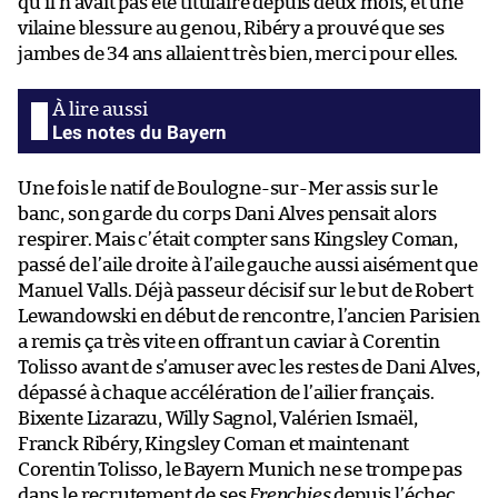
qu’il n’avait pas été titulaire depuis deux mois, et une
vilaine blessure au genou, Ribéry a prouvé que ses
jambes de 34 ans allaient très bien, merci pour elles.
Les notes du Bayern
Une fois le natif de Boulogne-sur-Mer assis sur le
banc, son garde du corps Dani Alves pensait alors
respirer. Mais c’était compter sans Kingsley Coman,
passé de l’aile droite à l’aile gauche aussi aisément que
Manuel Valls. Déjà passeur décisif sur le but de Robert
Lewandowski en début de rencontre, l’ancien Parisien
a remis ça très vite en offrant un caviar à Corentin
Tolisso avant de s’amuser avec les restes de Dani Alves,
dépassé à chaque accélération de l’ailier français.
Bixente Lizarazu, Willy Sagnol, Valérien Ismaël,
Franck Ribéry, Kingsley Coman et maintenant
Corentin Tolisso, le Bayern Munich ne se trompe pas
dans le recrutement de ses
Frenchies
depuis l’échec