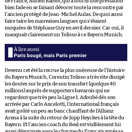
de France, Adrien Rabiot, qui a fourni une prestation
bien fade en se faisant dévorer toute la rencontre par
l’ancien protégé de Jean-Michel Aulas. De quoi aussi
faire taire les mauvaises langues qui s’étaient
moquées de Stéphane Guy en avril dernier. Car oui, il
manquait clairement un Tolisso à ce Bayern Munich.
Paris bougé, mais Paris premier
Devenu cet été la recrue la plus onéreuse de l’histoire
du Bayern Munich, Corentin Tolisso a très vite dissipé
les doutes sur le prix de son transfert (quelque 40
millions) auprès de supporters bavarois qui ne
regardent que très peu la Ligue 1. Adoubé dès son
arrivée par Carlo Ancelotti, l’international français
avait goûté un peu au banc chauffant de l’Allianz
Arena à la suite du retour de Jupp Heyckes à la tête du
Bayern. Et l’ancien coach du Real est visiblement lui
aussi désormais sous le charme du Français après sa