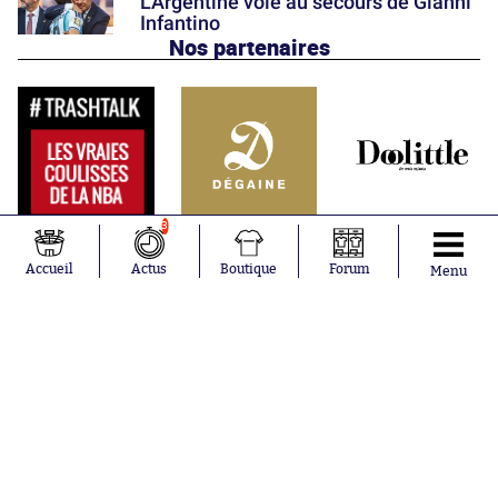
L’Argentine vole au secours de Gianni
Infantino
Nos partenaires
3
Accueil
Actus
Boutique
Forum
Menu
Abonnements
Contacts
La boutique SO PRESS
Mentions légales
Conditions générales d'utilisation
Publicité
Consentement RGPD
Recrutement
Joueurs en
Équipes en