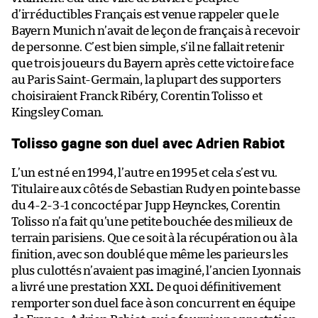
d’irréductibles Français est venue rappeler que le
Bayern Munich n’avait de leçon de français à recevoir
de personne. C’est bien simple, s’il ne fallait retenir
que trois joueurs du Bayern après cette victoire face
au Paris Saint-Germain, la plupart des supporters
choisiraient Franck Ribéry, Corentin Tolisso et
Kingsley Coman.
Tolisso gagne son duel avec Adrien Rabiot
L’un est né en 1994, l’autre en 1995 et cela s’est vu.
Titulaire aux côtés de Sebastian Rudy en pointe basse
du 4-2-3-1 concocté par Jupp Heynckes, Corentin
Tolisso n’a fait qu’une petite bouchée des milieux de
terrain parisiens. Que ce soit à la récupération ou à la
finition, avec son doublé que même les parieurs les
plus culottés n’avaient pas imaginé, l’ancien Lyonnais
a livré une prestation XXL. De quoi définitivement
remporter son duel face à son concurrent en équipe