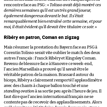
rencontre face au PSG : «
Tolisso avait déjà montré ces
dernières semaines qu’il est un très grand joueur,
également dangereux devant le but. Il s’était
remarquablement bien entraîné cette semaine, et pour
moi, il était évident qu’il devait être titulaire ce soir.
»
Ribéry en patron, Coman en zigzag
Mais résumer la prestation du Bayern face au PSG à
Corentin Tolisso serait vite oublier le match des deux
autres Français : Franck Ribéry et Kingsley Coman.
Revenu de blessure face à Hanovre ce week-end,
l’ancien Marseillais a prouvé qu’il savait être le
véritable patron de la maison. Brassard autour du
biceps, Ribéry a clairement remporté l’applaudimètre
avec des chants à chaque ballon touché et une
standing ovation
à sa sortie peu après l’heure de jeu. Il
faut dire que l’ancien international français ne se
contente pas de recevoir des applaudissements. Alors