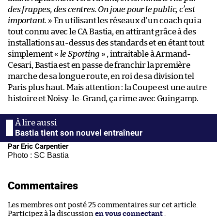
des frappes, des centres. On joue pour le public, c’est
important.
» En utilisant les réseaux d’un coach qui a
tout connu avec le CA Bastia, en attirant grâce à des
installations au-dessus des standards et en étant tout
simplement «
le Sporting
» , intraitable à Armand-
Cesari, Bastia est en passe de franchir la première
marche de sa longue route, en roi de sa division tel
Paris plus haut. Mais attention : la Coupe est une autre
histoire et Noisy-le-Grand, ça rime avec Guingamp.
Bastia tient son nouvel entraîneur
Par Eric Carpentier
Photo : SC Bastia
Commentaires
Les membres ont posté 25 commentaires sur cet article.
Participez à la discussion
en vous connectant
.