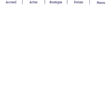
Accueil
Actus
Boutique
Forum
Menu
Abonnements
Contacts
La boutique SO PRESS
Mentions légales
Conditions générales d'utilisation
Publicité
Consentement RGPD
Recrutement
Joueurs en
Équipes en
tendance
tendance
Lionel Messi
Paris Saint-
Maghnes
Germain
Akliouche
Real Madrid
Mohamed
Olympique de
Salah
Marseille
Neymar
FIFA