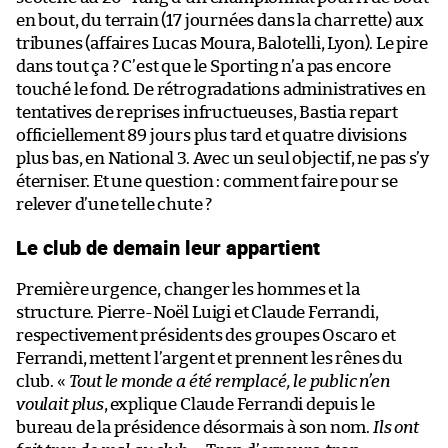
en bout, du terrain (17 journées dans la charrette) aux
tribunes (affaires Lucas Moura, Balotelli, Lyon). Le pire
dans tout ça ? C’est que le Sporting n’a pas encore
touché le fond. De rétrogradations administratives en
tentatives de reprises infructueuses, Bastia repart
officiellement 89 jours plus tard et quatre divisions
plus bas, en National 3. Avec un seul objectif, ne pas s’y
éterniser. Et une question : comment faire pour se
relever d’une telle chute ?
Le club de demain leur appartient
Première urgence, changer les hommes et la
structure. Pierre-Noël Luigi et Claude Ferrandi,
respectivement présidents des groupes Oscaro et
Ferrandi, mettent l’argent et prennent les rênes du
club. «
Tout le monde a été remplacé, le public n’en
voulait plus
, explique Claude Ferrandi depuis le
bureau de la présidence désormais à son nom.
Ils ont