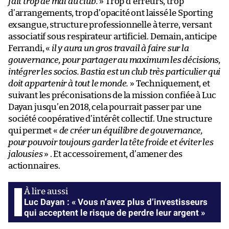
fait trop de mal au club.
» Trop d’erreurs, trop
d’arrangements, trop d’opacité ont laissé le Sporting
exsangue, structure professionnelle à terre, versant
associatif sous respirateur artificiel. Demain, anticipe
Ferrandi, «
il y aura un gros travail à faire sur la
gouvernance, pour partager au maximum les décisions,
intégrer les socios. Bastia est un club très particulier qui
doit appartenir à tout le monde.
» Techniquement, et
suivant les préconisations de la mission confiée à Luc
Dayan jusqu’en 2018, cela pourrait passer par une
société coopérative d’intérêt collectif. Une structure
qui permet «
de créer un équilibre de gouvernance,
pour pouvoir toujours garder la tête froide et éviter les
jalousies
» . Et accessoirement, d’amener des
actionnaires.
Luc Dayan : « Vous n’avez plus d’investisseurs
qui acceptent le risque de perdre leur argent »