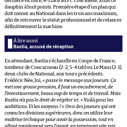
dernière victoire, 6-1 face au FC Côte Bleue, a mis ce
dauphin à huit points. Première étape d’un plan qui
doit mener au National dans les trois ans maximum,
afin de retrouver le statut professionnel et de relancer
définitivement la machine.
Bastia, accusé de réception
En attendant, Bastia s’échauffe en Coupe de France,
tombeur de Concarneau (2-2, 5-4 tab) ou Le Mans (2-1),
deux clubs de National, aux tours précédents.
Frédéric Née, lui, «
passe le message aux joueurs. Ça
met une grosse pression, il faut un encadrement, de
l’investissement, beaucoup de temps et de travail. Mais
Bastia n’a pas le droit de végéter ici.
» Voilà pour les
ambitions. Et les moyens ? «
On a des joueurs qui ont
connu les divisions supérieures, donc on utilise leur
maîtrise technique pour avoir la possession, tout en
allant rapidement vers l’avant, en terminant vite par