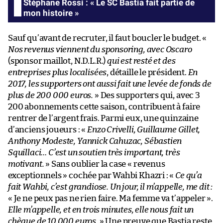
Stéphane Rossi : « Le SC Bastia fait partie de
mon histoire »
Sauf qu’avant de recruter, il faut boucler le budget. «
Nos revenus viennent du sponsoring, avec Oscaro
(sponsor maillot, N.D.L.R.)
qui est resté et des
entreprises plus localisées
, détaille le président.
En
2017, les supporters ont aussi fait une levée de fonds de
plus de 200 000 euros.
» Des supporters qui, avec 3
200 abonnements cette saison, contribuent à faire
rentrer de l’argent frais. Parmi eux, une quinzaine
d’anciens joueurs : «
Enzo Crivelli, Guillaume Gillet,
Anthony Modeste, Yannick Cahuzac, Sébastien
Squillaci… C’est un soutien très important, très
motivant.
» Sans oublier la case « revenus
exceptionnels » cochée par Wahbi Khazri : «
Ce qu’a
fait Wahbi, c’est grandiose. Un jour, il m’appelle, me dit :
« Je ne peux pas ne rien faire. Ma femme va t’appeler ».
Elle m’appelle, et en trois minutes, elle nous fait un
chèque de 10 000 euros.
» Une preuve que Bastia reste