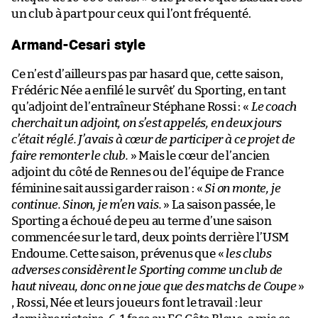
un club à part pour ceux qui l’ont fréquenté.
Armand-Cesari style
Ce n’est d’ailleurs pas par hasard que, cette saison,
Frédéric Née a enfilé le survêt’ du Sporting, en tant
qu’adjoint de l’entraîneur Stéphane Rossi : «
Le coach
cherchait un adjoint, on s’est appelés, en deux jours
c’était réglé. J’avais à cœur de participer à ce projet de
faire remonter le club.
» Mais le cœur de l’ancien
adjoint du côté de Rennes ou de l’équipe de France
féminine sait aussi garder raison : «
Si on monte, je
continue. Sinon, je m’en vais.
» La saison passée, le
Sporting a échoué de peu au terme d’une saison
commencée sur le tard, deux points derrière l’USM
Endoume. Cette saison, prévenus que «
les clubs
adverses considèrent le Sporting comme un club de
haut niveau, donc on ne joue que des matchs de Coupe
»
, Rossi, Née et leurs joueurs font le travail : leur