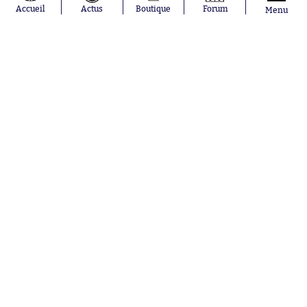
Accueil
Actus
Boutique
Forum
Menu
Abonnements
Contacts
La boutique SO PRESS
Mentions légales
Conditions générales d'utilisation
Publicité
Consentement RGPD
Recrutement
Joueurs en
Équipes en
tendance
tendance
Mohamed
Chelsea
Salah
Paris Saint-
Mykhailo
Germain