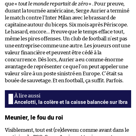
que «
tout le monde repartait de zéro
» . Pour preuve,
durant la tournée américaine, Serge Aurier a terminé
le match contre l’Inter Milan avec le brassard de
capitaine autour du biceps. Six mois après Périscope.
Le hasard, encore… Preuve que le temps efface tout,
même les pires offenses. Un club de football n’est pas
une entreprise comme une autre. Les joueurs ont une
valeur financière et peuvent être cédé à la
concurrence. Dès lors, Aurier a eu comme énorme
avantage de représenter ce que l’on peut appeler une
valeur sûre à un poste sinistré en Europe. C’était sa
bouée de sauvetage. Et en football, ça suffit. Parfois.
Ancelotti, la colère et la caisse balancée sur Ibra
Meunier, le fou du roi
Visiblement, tout est (re)devenu comme avant dans le