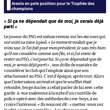
Areola en pole position pour le Trophée des
champions
«
Si ça ne dépendait que de moi, je serais déjà
parti
»
Le joueur du PSG est même revenu sur les excuses qui
ont suivi sa mise à pied. «
Le moment voulait que je
m’excuse. Je l’ai fait pour mon président. Je sais très bien
qu’il me considère comme son fils, et si j’ai envie de
rester au PSG, c’est pour lui. Si ça ne dépendait que de
moi, je serais déjà parti
» , une drôle de manière de
considérer le club qui l’emploie ainsi que son
attachement au PSG. C’est d’époque, après tout. Alors
que l’intersaison arrivait et que le soufflet était
retombé, Serge Aurier a refait parler de lui avec cette
garde-à-vue malvenue à la suite d’un contrôle de
police opéré avec des méthodes de cow-boys, à en
croire l’intéressé. «
Ils nous ont dit :
« mettez-vous sur