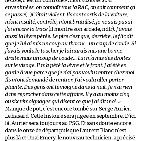
le côté, c’est un contrôle »
. Les choses se sont
envenimées, on connaît tous la BAC, on sait comment ça
se passe
(…)
C’était violent. Ils sont sortis de la voiture,
m’ont insulté, contrôlé, m’ont brutalisé, je ne sais pas si
j’ai encore la trace
(il montre son arcade, ndlr)
. J’avais
aussi la lèvre pétée. Le pire c’est que, derrière, le flic dit
que je lui ai mis un coup au thorax… un coup de coude. Si
j’avais voulu le toucher je lui aurais mis une bonne
droite mais un coup de coude… Lui m’a mis des droites
sur le visage. Il m’a pété la lèvre et le front. J’ai été en
garde à vue parce que je n’ai pas voulu rentrer chez moi.
Ils m’ont demandé de rentrer. J’ai voulu aller porter
plainte. Des gens ont témoigné dans la nuit. Je n’ai rien
à me reprocher dans cette affaire. Il y a au moins cinq
ou six témoignages qui disent ce que j’ai dit moi.
»
Manque de pot, c’est encore tombé sur Serge Aurier.
Le hasard. Cette histoire sera jugée en septembre. D’ici
là, Aurier sera toujours au PSG. Et sans doute encore
dans le onze de départ puisque Laurent Blanc n’est
plus là et Unai Emery, le nouveau technicien, a précisé