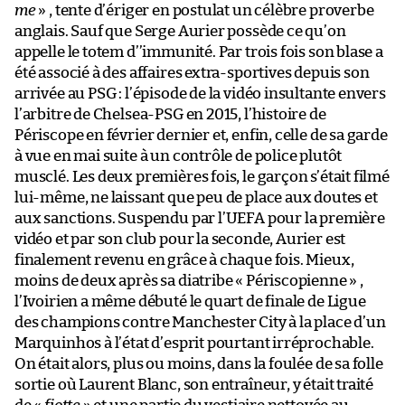
me
» , tente d’ériger en postulat un célèbre proverbe
anglais. Sauf que Serge Aurier possède ce qu’on
appelle le totem d’’immunité. Par trois fois son blase a
été associé à des affaires extra-sportives depuis son
arrivée au PSG : l’épisode de la vidéo insultante envers
l’arbitre de Chelsea-PSG en 2015, l’histoire de
Périscope en février dernier et, enfin, celle de sa garde
à vue en mai suite à un contrôle de police plutôt
musclé. Les deux premières fois, le garçon s’était filmé
lui-même, ne laissant que peu de place aux doutes et
aux sanctions. Suspendu par l’UEFA pour la première
vidéo et par son club pour la seconde, Aurier est
finalement revenu en grâce à chaque fois. Mieux,
moins de deux après sa diatribe « Périscopienne » ,
l’Ivoirien a même débuté le quart de finale de Ligue
des champions contre Manchester City à la place d’un
Marquinhos à l’état d’esprit pourtant irréprochable.
On était alors, plus ou moins, dans la foulée de sa folle
sortie où Laurent Blanc, son entraîneur, y était traité