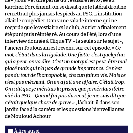
de «
fiotte
» et une partie du vestiaire nettoyée au
karcher. Forcément, on se disait que le latéral droit ne
remettrait plus jamais les pieds au PSG. L’institution
allait le congédier. Dans une salade interne qui ne
regarde que le vestiaire et le club, Aurier a finalement
été puni puis réintégré. Au cours de l’été, lors d’une
interview donnée à Clique TV – la seule sur le sujet -,
l’ancien Toulousain est revenu sur cet épisode. «
Ce
mot, c’était dans la rigolade. Une fiotte, c’est quelqu’un
qui a peur, on va dire. C’est un mot qui est peut-être mal
placé mais qui n’a pas de grande importance. Ce n’est
pas du tout de l’homophobie, chacun fait sa vie. Mais ce
n’est pas méchant. On en a fait une affaire. C’était trop.
On a dit que je méritais la prison, que je méritais d’être
viré du PSG… Quand j’ai pris du recul, je me suis dit que
c’était quelque chose de grave
» , lâchait-il dans son
jardin face à la caméra et les questions bienveillantes
de Mouloud Achour.