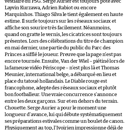
vestiaire du PSG. Serge Aurier est toujours pote avec
Layvin Kurzawa, Adrien Rabiot ou encore
Marquinhos. Thiago Silva le tient également en haute
estime. Il surfe toujours sur les réseaux sociaux et
affiche son sourire très facilement. Néanmoins,
quand on gratte le vernis, les cicatrices sont toujours
présentes. Lors des célébrations du titre de champion
en mai dernier, une partie du public du Parc des
Princes a sifflé le joueur. Preuve que la page n’est pas
encore tournée. Ensuite, Van der Wiel – piétiné lors de
la fameuse vidéo Périscope – n’est plus là et Thomas
Meunier, international belge, a débarqué en lieu et
place du tatoué hollandais. Le Diable rouge est
francophone, adepte des réseaux sociaux et plutôt
bon footballeur. Une vraie concurrence s’annonce
entre les deux garçons. Sur et en dehors du terrain.
Chouette. Serge Aurier a pour le moment une
longueur d’avance, lui qui débute systématiquement
ses préparations estivales comme un boulet de canon.
Physiquement au top, l’Ivoirien impressionne déjà de