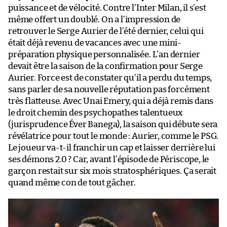
puissance et de vélocité. Contre l’Inter Milan, il s’est
même offert un doublé. On a l’impression de
retrouver le Serge Aurier de l’été dernier, celui qui
était déjà revenu de vacances avec une mini-
préparation physique personnalisée. L’an dernier
devait être la saison de la confirmation pour Serge
Aurier. Force est de constater qu’il a perdu du temps,
sans parler de sa nouvelle réputation pas forcément
très flatteuse. Avec Unai Emery, qui a déjà remis dans
le droit chemin des psychopathes talentueux
(jurisprudence Éver Banega), la saison qui débute sera
révélatrice pour tout le monde : Aurier, comme le PSG.
Le joueur va-t-il franchir un cap et laisser derrière lui
ses démons 2.0 ? Car, avant l’épisode de Périscope, le
garçon restait sur six mois stratosphériques. Ça serait
quand même con de tout gâcher.