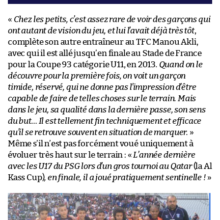
«
Chez les petits, c’est assez rare de voir des garçons qui
ont autant de vision du jeu, et lui l’avait déjà très tôt
,
complète son autre entraîneur au TFC Manou Akli,
avec qui il est allé jusqu’en finale au Stade de France
pour la Coupe 93 catégorie U11, en 2013
. Quand on le
découvre pour la première fois, on voit un garçon
timide, réservé, qui ne donne pas l’impression d’être
capable de faire de telles choses sur le terrain. Mais
dans le jeu, sa qualité dans la dernière passe, son sens
du but… Il est tellement fin techniquement et efficace
qu’il se retrouve souvent en situation de marquer.
»
Même s’il n’est pas forcément voué uniquement à
évoluer très haut sur le terrain : «
L’année dernière
avec les U17 du PSG lors d’un gros tournoi au Qatar
(la Al
Kass Cup)
, en finale, il a joué pratiquement sentinelle !
»