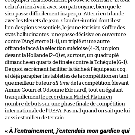
cela n’a rien à voir avec son patronyme, bien que le
sien passe difficilement inaperçu. Atterri en Irlande
avec les Bleuets de Jean-Claude Giuntini dont il est
l’un des pions essentiels, le jeune Parisien s’offre des
stats hallucinantes : une passe décisive en ouverture
contre l’Angleterre (1-1), un triplé et une autre
offrande face à la sélection suédoise (4-2), un pion
devant la Hollande (2-0) et, surtout, un quadruplé
dimanche en quarts de finale contre la Tchéquie (6-1).
De quoi sacrément faciliter la tâche à l’équipe au coq,
et déjà parapher les tablettes de la compétition en tant
que meilleur buteur
all time
de la compétition (devant
Amine Gouiri et Odsonne Edouard), tout en égalant
tranquillement
le recordman Michel Platini en
nombre de buts sur une phase finale de compétition
internationale de l’UEFA
. Pas mal quand on sait que lui
aussi est milieu de terrain.
«
À l’entraînement, j’entendais mon gardien qui