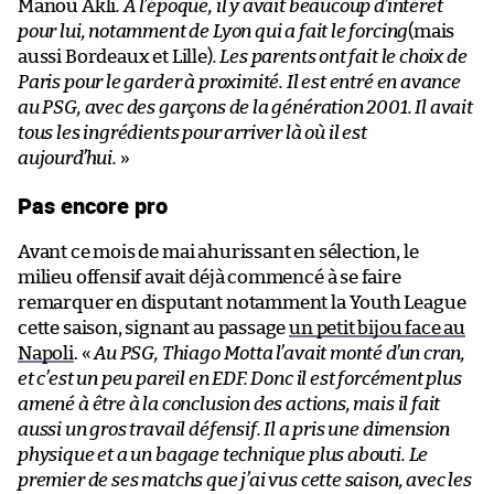
Manou Akli
. À l’époque, il y avait beaucoup d’intérêt
pour lui, notamment de Lyon qui a fait le forcing
(mais
aussi Bordeaux et Lille)
. Les parents ont fait le choix de
Paris pour le garder à proximité. Il est entré en avance
au PSG, avec des garçons de la génération 2001. Il avait
tous les ingrédients pour arriver là où il est
aujourd’hui.
»
Pas encore pro
Avant ce mois de mai ahurissant en sélection, le
milieu offensif avait déjà commencé à se faire
remarquer en disputant notamment la Youth League
cette saison, signant au passage
un petit bijou face au
Napoli
. «
Au PSG, Thiago Motta l’avait monté d’un cran,
et c’est un peu pareil en EDF. Donc il est forcément plus
amené à être à la conclusion des actions, mais il fait
aussi un gros travail défensif. Il a pris une dimension
physique et a un bagage technique plus abouti. Le
premier de ses matchs que j’ai vus cette saison, avec les