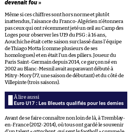
devenait fou
»
Même si ces chiffres sont hors norme et plutôt
inattendus, l’aisance du Franco-Algérien n’étonnera
pas ceux qui ont récemment jeté un œil au Camp des
Loges pour observer les U19 du PSG : à 16 ans,
Aouchiche était cette saison surclassé dans l’équipe
de Thiago Motta (comme plusieurs de ses
homologues) et en était l’un des piliers. Joueur du
Paris Saint-Germain depuis 2014, ce garçon né en
2002 au Blanc-Mesnil avait auparavant débuté à
Mitry-Mory (77, une saison de débutant) et du côté de
Villepinte (trois saisons).
Euro U17 : Les Bleuets qualifiés pour les demies
Avant de se faire connaître non loin de là, à Tremblay-
en-France (2012-2014), où tous ont gardé le souvenir
d’un talent «
attachant, qui sent le football
» comme le