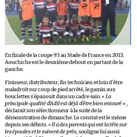
En finale de la coupe 93 au Stade de France en 2013.
Aouchiche est le deuxième debout en partant de la
gauche.
Finisseur, distributeur, fin technicien et loin d’être
maladroit sur coup de pied arrêté, le gamin aux
bouclettes s’épanouit dans un cadre sain. «
La
principale qualité d’Adil est déjà d’être bien entouré
» ,
déclarait son sélectionneur à la suite de la
démonstration de dimanche. Le constat est le même
depuis ses débuts. «
Il a des parents qui ont la tête sur
les épaules et le suivent de près
, souligne lui aussi