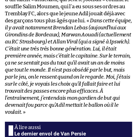
souffle Salim Moumen, qui l’a eu sous ses ordres au
Tremblay FC, alors que le jeune Adil jouait déjà avec
des garçons tous plus âgés que lui. «
Dans cette équipe,
il y avait notamment Brendan Lebas (aujourd’hui aux
Girondins de Bordeaux), Marwan Aouadi (actuellement
au RC Strasbourg) et Allan Viral (qui a signé à Ipswich).
C’était une très très bonne génération. Lui, il était
première année, mais c’était le capitaine. Sur le terrain,
ça ne se sentait pas du tout qu’il avait un an de moins
que tout le monde. Il n’est pas obsédé par le but, mais
par le jeu, on le ressent quand on le regarde. Moi, j’étais
sur le côté, je voyais les choix qu’il fallait faire et lui
trouvait des passes encore plus efficaces. À
l’entraînement, j’entendais mon gardien de but qui
devenait fou parce qu’Adil mettait le ballon où il le
voulait.
»
Le dernier envol de Van Persie