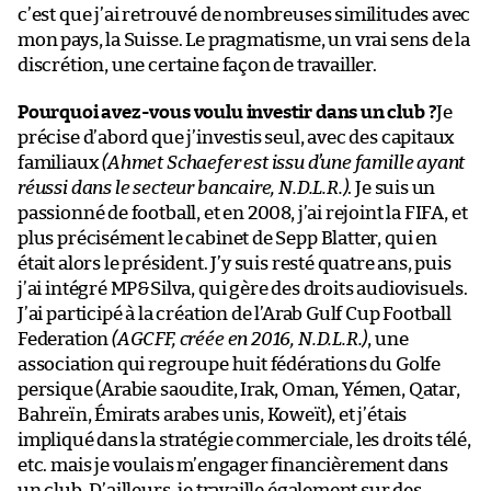
c’est que j’ai retrouvé de nombreuses similitudes avec
mon pays, la Suisse. Le pragmatisme, un vrai sens de la
discrétion, une certaine façon de travailler.
Pourquoi avez-vous voulu investir dans un club ?
Je
précise d’abord que j’investis seul, avec des capitaux
familiaux
(Ahmet Schaefer est issu d’une famille ayant
réussi dans le secteur bancaire, N.D.L.R.)
. Je suis un
passionné de football, et en 2008, j’ai rejoint la FIFA, et
plus précisément le cabinet de Sepp Blatter, qui en
était alors le président. J’y suis resté quatre ans, puis
j’ai intégré MP&Silva, qui gère des droits audiovisuels.
J’ai participé à la création de l’Arab Gulf Cup Football
Federation
(AGCFF, créée en 2016, N.D.L.R.)
, une
association qui regroupe huit fédérations du Golfe
persique (Arabie saoudite, Irak, Oman, Yémen, Qatar,
Bahreïn, Émirats arabes unis, Koweït), et j’étais
impliqué dans la stratégie commerciale, les droits télé,
etc. mais je voulais m’engager financièrement dans
un club. D’ailleurs, je travaille également sur des