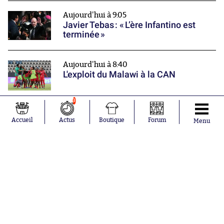
Aujourd'hui à 9:05
Javier Tebas : « L’ère Infantino est
terminée »
Aujourd'hui à 8:40
L'exploit du Malawi à la CAN
3
Mercato
Accueil
Actus
Boutique
Forum
Menu
Darwin Núñez rebondit en Turquie
Nos partenaires