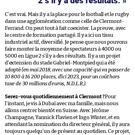
2 s’il y a des résultats.
C’est vrai. Mais il y a la place pour le football et le rugby
dans une agglomération comme celle de Clermont-
Ferrand. On peut tout à fait coexister. La preuve, avec
le centre de formation partagé. Il y a ici un tissu
industriel actif, diversifié. Je pense que nous pouvons
faire monter la moyenne de spectateurs à 4000 ou
5000 en Ligue 2 s’il y a des résultats. Il y a un projet
d’extension du stade Gabriel-Montpied qui a été
adopté
(en mai 2018, avec une capacité qui va passer de
10 800 à 16 200 places, d’ici 2023, pour un coût hors
taxe de 30 millions d’euros, N.D.L.R.)
.
Serez-vous quotidiennement à Clermont ?
Pour
l’instant, je vis à Dubaï avec ma famille, mais nous
allons rentrer bientôt en Suisse. Avec Jérôme
Champagne, Yannick Flavien et Ingo Winter, et en
attendant la nomination du directeur général, il y aura
toujours quelqu’un de présent au quotidien. Ce projet,