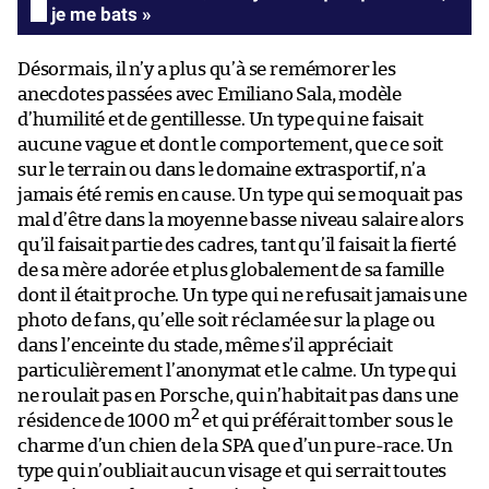
je me bats »
Désormais, il n’y a plus qu’à se remémorer les
anecdotes passées avec Emiliano Sala, modèle
d’humilité et de gentillesse. Un type qui ne faisait
aucune vague et dont le comportement, que ce soit
sur le terrain ou dans le domaine extrasportif, n’a
jamais été remis en cause. Un type qui se moquait pas
mal d’être dans la moyenne basse niveau salaire alors
qu’il faisait partie des cadres, tant qu’il faisait la fierté
de sa mère adorée et plus globalement de sa famille
dont il était proche. Un type qui ne refusait jamais une
photo de fans, qu’elle soit réclamée sur la plage ou
dans l’enceinte du stade, même s’il appréciait
particulièrement l’anonymat et le calme. Un type qui
ne roulait pas en Porsche, qui n’habitait pas dans une
2
résidence de 1000 m
et qui préférait tomber sous le
charme d’un chien de la SPA que d’un pure-race. Un
type qui n’oubliait aucun visage et qui serrait toutes