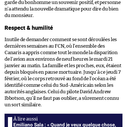
garde du bonhomme un souvenir positif, et personne
n’a attendu la nouvelle dramatique pour dire du bien
du monsieur.
Respect & humilité
Inutile de demander comment se sont déroulées les
dernières semaines au FCN, où l’ensemble des
Canaris a appris comme tout le monde la disparition
de l’avion aux environs de neuf heures le mardi 21
janvier au matin. La famille et les proches, eux, étaient
depuis bloqués en pause mortuaire. Jusqu’à ce jeudi 7
février, où le corps retrouvé au fond de l’océan a été
identifié comme celui du Sud-Américain selon les
autorités anglaises. Celui du pilote David Andrew
Ibbotson, qu’il ne faut pas oublier, a sûrement connu
un sort similaire.
Emiliano Sala : « Quand je veux quelque chose,