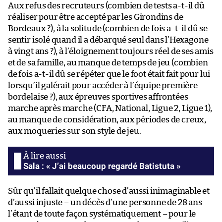
Aux refus des recruteurs (combien de tests a-t-il dû
réaliser pour être accepté par les Girondins de
Bordeaux ?), à la solitude (combien de fois a-t-il dû se
sentir isolé quand il a débarqué seul dans l’Hexagone
à vingt ans ?), à l’éloignement toujours réel de ses amis
et de sa famille, au manque de temps de jeu (combien
de fois a-t-il dû se répéter que le foot était fait pour lui
lorsqu’il galérait pour accéder à l’équipe première
bordelaise ?), aux épreuves sportives affrontées
marche après marche (CFA, National, Ligue 2, Ligue 1),
au manque de considération, aux périodes de creux,
aux moqueries sur son style de jeu.
Sala : « J’ai beaucoup regardé Batistuta »
Sûr qu’il fallait quelque chose d’aussi inimaginable et
d’aussi injuste – un décès d’une personne de 28 ans
l’étant de toute façon systématiquement – pour le