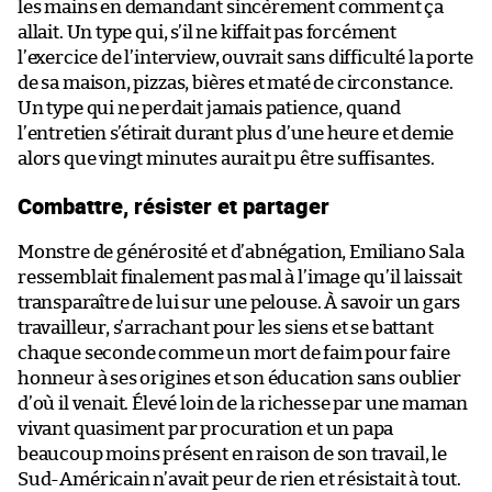
les mains en demandant sincèrement comment ça
allait. Un type qui, s’il ne kiffait pas forcément
l’exercice de l’interview, ouvrait sans difficulté la porte
de sa maison, pizzas, bières et maté de circonstance.
Un type qui ne perdait jamais patience, quand
l’entretien s’étirait durant plus d’une heure et demie
alors que vingt minutes aurait pu être suffisantes.
Combattre, résister et partager
Monstre de générosité et d’abnégation, Emiliano Sala
ressemblait finalement pas mal à l’image qu’il laissait
transparaître de lui sur une pelouse. À savoir un gars
travailleur, s’arrachant pour les siens et se battant
chaque seconde comme un mort de faim pour faire
honneur à ses origines et son éducation sans oublier
d’où il venait. Élevé loin de la richesse par une maman
vivant quasiment par procuration et un papa
beaucoup moins présent en raison de son travail, le
Sud-Américain n’avait peur de rien et résistait à tout.