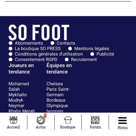
Abonnements
Contacts
La boutique SO PRESS
Mentions légales
Conditions générales d'utilisation
Publicité
Consentement RGPD
Recrutement
Joueurs en
Équipes en
tendance
tendance
Mohamed
Chelsea
Salah
Paris Saint-
Mykhailo
Germain
Mudryk
Bordeaux
Neymar
Olympique
Khalis Merah
lyonnais
Loïs Openda
FIFA
10
Moussa
Real Madrid
Niakhaté
RC Strasbourg
Accueil
Actus
Boutique
Forum
Menu
Nicolás
AC Milan