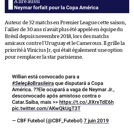
Neymar forfait pour la Copa América
Auteur de 32 matchs en Premier League cette saison,
l’ailier de 30 ans n’avait plus été appelé en équipe du
Brésil depuis novembre 2018, lors des matchs
amicaux contre l’Uruguay et le Cameroun. Il grille la
priorité à Vinicius Jr, qui était également une option
pour remplacer la star parisienne.
Willian está convocado para a
Seleção
#
Brasileira
que disputará a Copa
América. ??Ele ocupará a vaga de Neymar Jr.,
desconvocado após amistoso contra o
Catar.Saiba, mais >>
https://t.co/JIXrxTdE6h
pic.twitter.com/AKwQkUgT3T
— CBF Futebol (@CBF_Futebol)
7 juin 2019