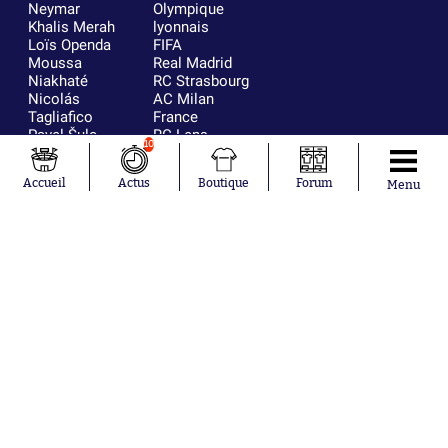
Neymar
Olympique
Khalis Merah
lyonnais
Loïs Openda
FIFA
Moussa
Real Madrid
Niakhaté
RC Strasbourg
Nicolás
AC Milan
Tagliafico
France
Pavel Šulc
RC Lens
10
Josh Maja
Gauthier Hein
Accueil
Actus
Boutique
Forum
Menu