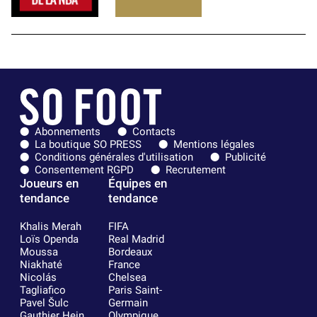
Abonnements
Contacts
La boutique SO PRESS
Mentions légales
Conditions générales d'utilisation
Publicité
Consentement RGPD
Recrutement
Joueurs en
Équipes en
tendance
tendance
Khalis Merah
FIFA
Loïs Openda
Real Madrid
Moussa
Bordeaux
Niakhaté
France
Nicolás
Chelsea
Tagliafico
Paris Saint-
Pavel Šulc
Germain
Gauthier Hein
Olympique