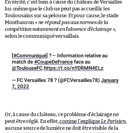
En vérité, c’est bien à cause du château de Versailles
lui-même que le club ne peut pas accueillir les
Toulousains sur sa pelouse. Et pour cause, le stade
Montbauron
« ne répond pas aux normes de la
compétition notamment en l’absence d’éclairage »
,
selon le communiqué versaillais.
[
#Communiqué
] ? – Information relative au
match de
#CoupeDeFrance
face au
@ToulouseFC
.
https://t.co/nYDRMN4ELz
— FC Versailles 78 ? (@FCVersailles78)
January
7, 2022
Or, à cause du château, ce problème d’éclairage ne
peut être réglé. En effet,
comme l’explique
Le Parisien
,
aucune source de lumière ne doit être visible de la