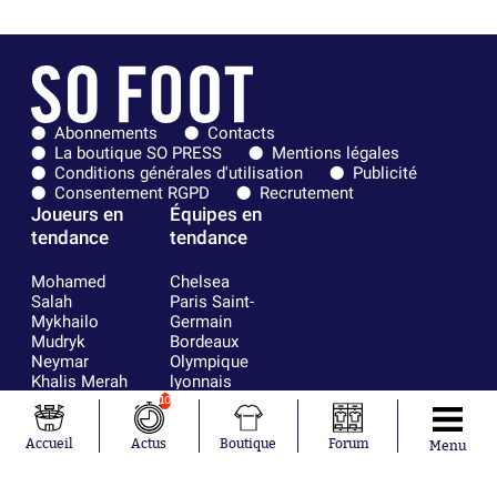
Abonnements
Contacts
La boutique SO PRESS
Mentions légales
Conditions générales d'utilisation
Publicité
Consentement RGPD
Recrutement
Joueurs en
Équipes en
tendance
tendance
Mohamed
Chelsea
Salah
Paris Saint-
Mykhailo
Germain
Mudryk
Bordeaux
Neymar
Olympique
Khalis Merah
lyonnais
Loïs Openda
FIFA
10
Moussa
Real Madrid
Niakhaté
RC Strasbourg
Accueil
Actus
Boutique
Forum
Menu
Nicolás
AC Milan
Tagliafico
France