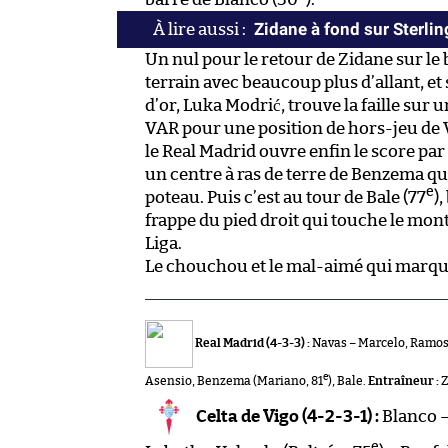
Zidane à fond sur Sterlin
Un nul pour le retour de Zidane sur le
terrain avec beaucoup plus d’allant, e
d’or, Luka Modrić, trouve la faille sur 
VAR pour une position de hors-jeu de Va
le Real Madrid ouvre enfin le score par 
un centre à ras de terre de Benzema q
e
poteau. Puis c’est au tour de Bale (77
)
frappe du pied droit qui touche le monta
Liga.
Le chouchou et le mal-aimé qui marquen
Real Madrid (4-3-3) :
Navas – Marcelo, Ramos, 
e
Asensio, Benzema (Mariano, 81
), Bale.
Entraîneur :
Z
Celta de Vigo (4-2-3-1) :
Blanco –
e