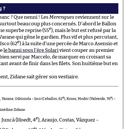
g ?
 banc ? Que nenni ! Les
Merengues
reviennent sur le
t surtout beaucoup plus concernés. D’abord le Ballon
e
une superbe reprise (55
), mais le but est refusé par la
rane qui gêne le gardien. Plus vif et plus percutant,
e
Isco (62
) à la suite d’une percée de Marco Asensio et
ue
le banni sous l’ère Solari
vient couper au premier
, bien servi par Marcelo, de marquer en croisant sa
nt avant de finir dans les filets. Son huitième but en
t, Zidane sait gérer son vestiaire.
e
e
Varane, Odriozola – Isco (Ceballos, 62
), Kroos, Modrić (Valverde, 76
) –
inédine Zidane.
e
 Juncà (Hoedt, 4
), Araujo, Costas, Vázquez –
e