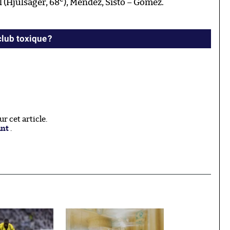
l (Hjulsager, 68
), Méndez, Sisto – Gómez.
club toxique ?
 cet article.
ant
.