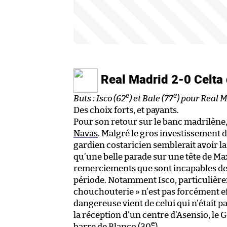
Real Madrid 2-0 Celta
e
e
Buts : Isco (62
) et Bale (77
) pour Real 
Des choix forts, et payants.
Pour son retour sur le banc madrilène, 
Navas
. Malgré le gros investissement d
gardien costaricien semblerait avoir l
qu’une belle parade sur une tête de Ma
remerciements que sont incapables de 
période. Notamment Isco, particulièrem
chouchouterie » n’est pas forcément ef
dangereuse vient de celui qui n’était p
la réception d’un centre d’Asensio, le 
e
barre de Blanco (30
).