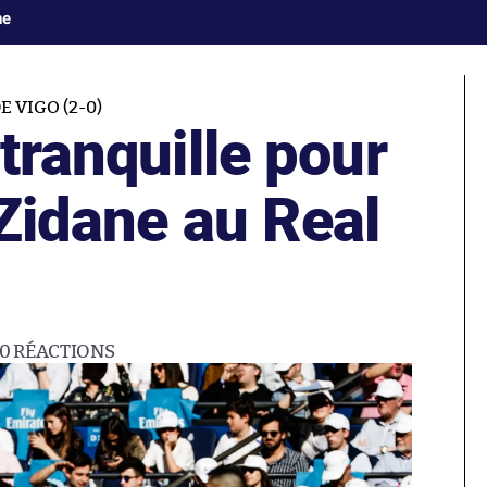
ne
 VIGO (2-0)
 tranquille pour
 Zidane au Real
90
RÉACTIONS