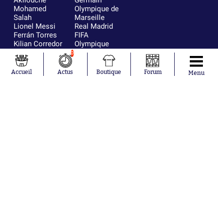
Mohamed
Olympique de
Salah
Marseille
Lionel Messi
Real Madrid
Ferrán Torres
FIFA
Kilian Corredor
Olympique
Franco
lyonnais
0
Mastantuono
AS Monaco
Orel Mangala
FC Barcelone
Accueil
Actus
Boutique
Forum
Menu
Rio Mavuba
Argentine
Rodri
RC Strasbourg
Mika Godts
Trabzonspor