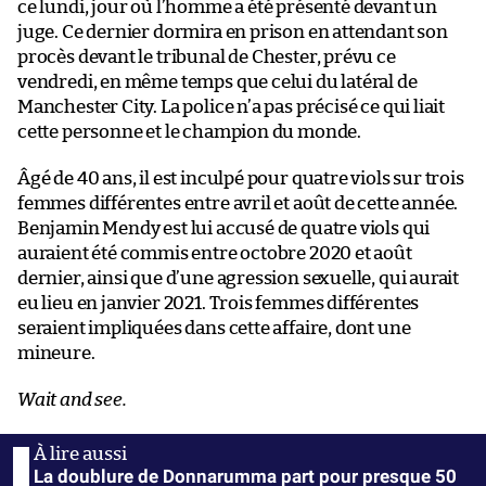
ce lundi, jour où l’homme a été présenté devant un
juge. Ce dernier dormira en prison en attendant son
procès devant le tribunal de Chester, prévu ce
vendredi, en même temps que celui du latéral de
Manchester City. La police n’a pas précisé ce qui liait
cette personne et le champion du monde.
Âgé de 40 ans, il est inculpé pour quatre viols sur trois
femmes différentes entre avril et août de cette année.
Benjamin Mendy est lui accusé de quatre viols qui
auraient été commis entre octobre 2020 et août
dernier, ainsi que d’une agression sexuelle, qui aurait
eu lieu en janvier 2021. Trois femmes différentes
seraient impliquées dans cette affaire, dont une
mineure.
Wait and see.
La doublure de Donnarumma part pour presque 50