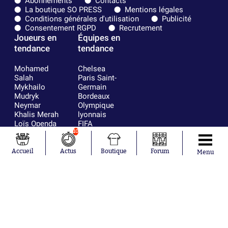
Abonnements
Contacts
La boutique SO PRESS
Mentions légales
Conditions générales d'utilisation
Publicité
Consentement RGPD
Recrutement
Joueurs en
Équipes en
tendance
tendance
Mohamed
Chelsea
Salah
Paris Saint-
Mykhailo
Germain
Mudryk
Bordeaux
Neymar
Olympique
Khalis Merah
lyonnais
Loïs Openda
FIFA
Moussa
Real Madrid
10
Niakhaté
RC Strasbourg
Nicolás
AC Milan
Accueil
Actus
Boutique
Forum
Menu
Tagliafico
France
Pavel Šulc
RC Lens
Josh Maja
Gauthier Hein