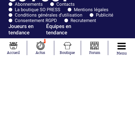
Abonnements
Contacts
La boutique SO PRESS
Mentions légales
Conditions générales d'utilisation
Publicité
Consentement RGPD
Recrutement
Joueurs en
Équipes en
tendance
tendance
0
Lionel Messi
Paris Saint-
Maghnes
Germain
Accueil
Actus
Boutique
Forum
Menu
Akliouche
Real Madrid
Mohamed
Olympique de
Salah
Marseille
Neymar
FIFA
Julián Álvarez
FC Barcelone
Ferrán Torres
Argentine
Kilian Corredor
Olympique
Franco
lyonnais
Mastantuono
AS Monaco
Orel Mangala
RC Strasbourg
Rio Mavuba
Trabzonspor