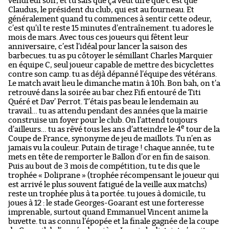
vendredi soir, et tu sais que ça veut dire que c’est que
Claudus, le président du club, qui est au fourneau. Et
généralement quand tu commences à sentir cette odeur,
c’est qu’il te reste 15 minutes d’entraînement. tu adores le
mois de mars. Avec tous ces joueurs qui fêtent leur
anniversaire, c’est l’idéal pour lancer la saison des
barbecues. tu as pu côtoyer le sémillant Charles Marquier
en équipe C, seul joueur capable de mettre des bicyclettes
contre son camp. tu as déjà dépanné l’équipe des vétérans.
Le match avait lieu le dimanche matin à 10h. Bon bah, on t’a
retrouvé dans la soirée au bar chez Fifi entouré de Titi
Quéré et Dav’ Perrot. T’étais pas beau le lendemain au
travail… tu as attendu pendant des années que la mairie
construise un foyer pour le club. On l’attend toujours
e
d’ailleurs… tu as rêvé tous les ans d’atteindre le 4
tour de la
Coupe de France, synonyme de jeu de maillots. Tu n’en as
jamais vu la couleur. Putain de tirage ! chaque année, tu te
mets en tête de remporter le Ballon d’or en fin de saison.
Puis au bout de 3 mois de compétition, tu te dis que le
trophée « Doliprane » (trophée récompensant le joueur qui
est arrivé le plus souvent fatigué de la veille aux matchs)
reste un trophée plus à ta portée. tu joues à domicile, tu
joues à 12 : le stade Georges-Goarant est une forteresse
imprenable, surtout quand Emmanuel Vincent anime la
buvette. tu as connu l’épopée et la finale gagnée de la coupe