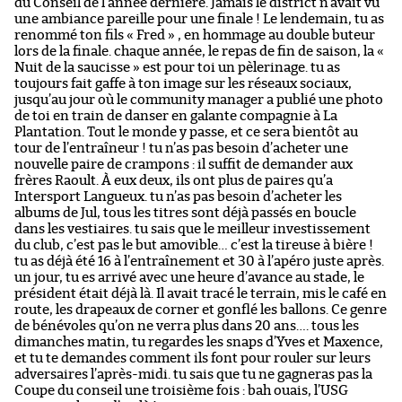
du Conseil de l’année dernière. Jamais le district n’avait vu
une ambiance pareille pour une finale ! Le lendemain, tu as
renommé ton fils « Fred » , en hommage au double buteur
lors de la finale. chaque année, le repas de fin de saison, la «
Nuit de la saucisse » est pour toi un pèlerinage. tu as
toujours fait gaffe à ton image sur les réseaux sociaux,
jusqu’au jour où le community manager a publié une photo
de toi en train de danser en galante compagnie à La
Plantation. Tout le monde y passe, et ce sera bientôt au
tour de l’entraîneur ! tu n’as pas besoin d’acheter une
nouvelle paire de crampons : il suffit de demander aux
frères Raoult. À eux deux, ils ont plus de paires qu’a
Intersport Langueux. tu n’as pas besoin d’acheter les
albums de Jul, tous les titres sont déjà passés en boucle
dans les vestiaires. tu sais que le meilleur investissement
du club, c’est pas le but amovible… c’est la tireuse à bière !
tu as déjà été 16 à l’entraînement et 30 à l’apéro juste après.
un jour, tu es arrivé avec une heure d’avance au stade, le
président était déjà là. Il avait tracé le terrain, mis le café en
route, les drapeaux de corner et gonflé les ballons. Ce genre
de bénévoles qu’on ne verra plus dans 20 ans…. tous les
dimanches matin, tu regardes les snaps d’Yves et Maxence,
et tu te demandes comment ils font pour rouler sur leurs
adversaires l’après-midi. tu sais que tu ne gagneras pas la
Coupe du conseil une troisième fois : bah ouais, l’USG