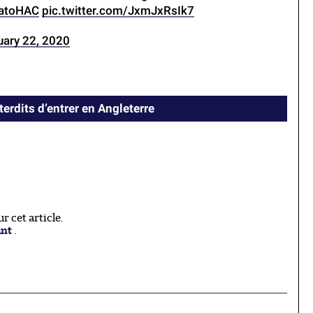
atoHAC
pic.twitter.com/JxmJxRsIk7
uary 22, 2020
erdits d’entrer en Angleterre
 cet article.
ant
.