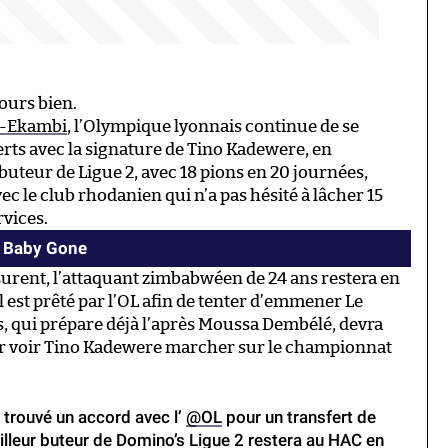
ours bien.
ko-Ekambi
, l’Olympique lyonnais continue de se
erts avec la signature de Tino Kadewere, en
uteur de Ligue 2, avec 18 pions en 20 journées,
ec le club rhodanien qui n’a pas hésité à lâcher 15
rvices.
 Baby Gone
surent, l’attaquant zimbabwéen de 24 ans restera en
l est prêté par l’OL afin de tenter d’emmener Le
s, qui prépare déjà l’après Moussa Dembélé, devra
ur voir Tino Kadewere marcher sur le championnat
 trouvé un accord avec l’
@OL
pour un transfert de
illeur buteur de Domino’s Ligue 2 restera au HAC en