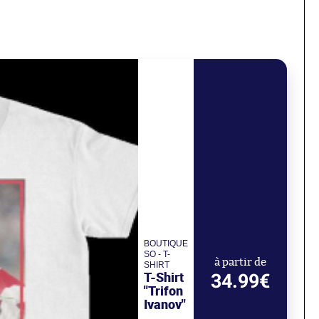
BOUTIQUE
SO - T-
à partir de
SHIRT
T-Shirt
34.99€
"Trifon
Ivanov"