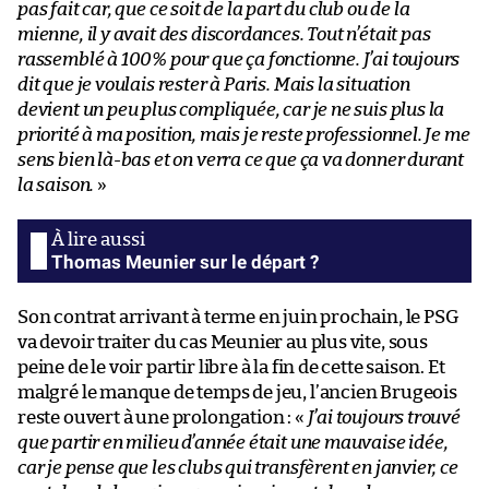
pas fait car, que ce soit de la part du club ou de la
mienne, il y avait des discordances. Tout n’était pas
rassemblé à 100% pour que ça fonctionne. J’ai toujours
dit que je voulais rester à Paris. Mais la situation
devient un peu plus compliquée, car je ne suis plus la
priorité à ma position, mais je reste professionnel. Je me
sens bien là-bas et on verra ce que ça va donner durant
la saison.
»
Thomas Meunier sur le départ ?
Son contrat arrivant à terme en juin prochain, le PSG
va devoir traiter du cas Meunier au plus vite, sous
peine de le voir partir libre à la fin de cette saison. Et
malgré le manque de temps de jeu, l’ancien Brugeois
reste ouvert à une prolongation : «
J’ai toujours trouvé
que partir en milieu d’année était une mauvaise idée,
car je pense que les clubs qui transfèrent en janvier, ce