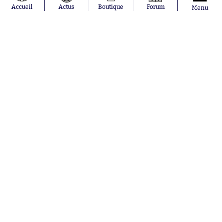
Gauthier Hein
Olympique
Accueil
Actus
Boutique
Forum
Menu
Lionel Messi
lyonnais
Gonzalo
AC Milan
García Torres
RC Strasbourg
Gio Reyna
RC Lens
Leandro
Paredes