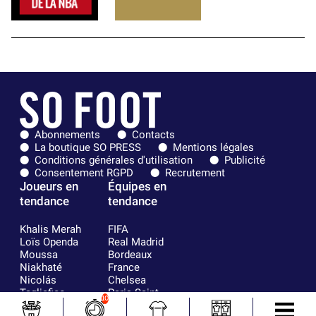
Abonnements
Contacts
La boutique SO PRESS
Mentions légales
Conditions générales d'utilisation
Publicité
Consentement RGPD
Recrutement
Joueurs en
Équipes en
tendance
tendance
Khalis Merah
FIFA
Loïs Openda
Real Madrid
Moussa
Bordeaux
Niakhaté
France
Nicolás
Chelsea
Tagliafico
Paris Saint-
10
Pavel Šulc
Germain