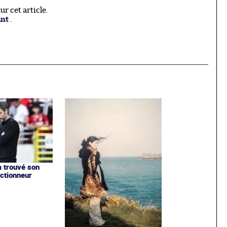
r cet article.
ant
.
a trouvé son
ctionneur