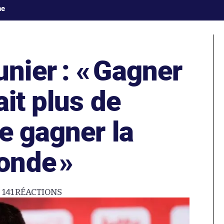
ne
ier : «
Gagner
ait plus de
e gagner la
onde
»
141
RÉACTIONS