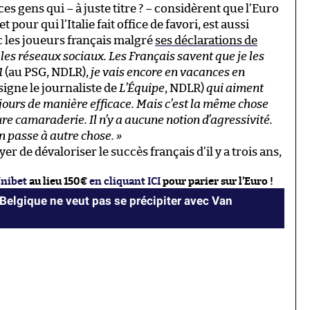
ces gens qui – à juste titre ? – considèrent que l’Euro
pour qui l’Italie fait office de favori, est aussi
c les joueurs français malgré
ses déclarations de
 les réseaux sociaux. Les Français savent que je les
1
(au PSG, NDLR),
je vais encore en vacances en
ésigne le journaliste de
L’Équipe
, NDLR)
qui aiment
oujours de manière efficace. Mais c’est la même chose
ure camaraderie. Il n’y a aucune notion d’agressivité.
on passe à autre chose. »
yer de dévaloriser le succès français d’il y a trois ans,
Unibet
au lieu 150€
en cliquant ICI
pour parier sur l’Euro !
a Belgique ne veut pas se précipiter avec Van