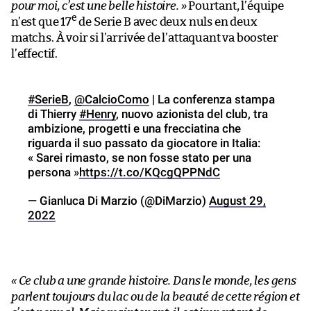
pour moi, c’est une belle histoire. »
Pourtant, l’équipe
e
n’est que 17
de Serie B avec deux nuls en deux
matchs. À voir si l’arrivée de l’attaquant va booster
l’effectif.
#SerieB
,
@CalcioComo
| La conferenza stampa
di Thierry
#Henry
, nuovo azionista del club, tra
ambizione, progetti e una frecciatina che
riguarda il suo passato da giocatore in Italia:
« Sarei rimasto, se non fosse stato per una
persona »
https://t.co/KQcgQPPNdC
— Gianluca Di Marzio (@DiMarzio)
August 29,
2022
« Ce club a une grande histoire. Dans le monde, les gens
parlent toujours du lac ou de la beauté de cette région et