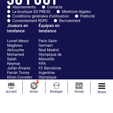
Abonnements
Contacts
La boutique SO PRESS
Mentions légales
Conditions générales d'utilisation
Publicité
Consentement RGPD
Recrutement
Joueurs en
Équipes en
tendance
tendance
Lionel Messi
Paris Saint-
Maghnes
Germain
Akliouche
Real Madrid
Mohamed
Olympique de
Salah
Marseille
Neymar
FIFA
Julián Álvarez
FC Barcelone
Ferrán Torres
Argentine
Kilian Corredor
Olympique
Franco
lyonnais
10
Mastantuono
AS Monaco
Orel Mangala
RC Strasbourg
Accueil
Actus
Boutique
Forum
Menu
Rio Mavuba
Trabzonspor