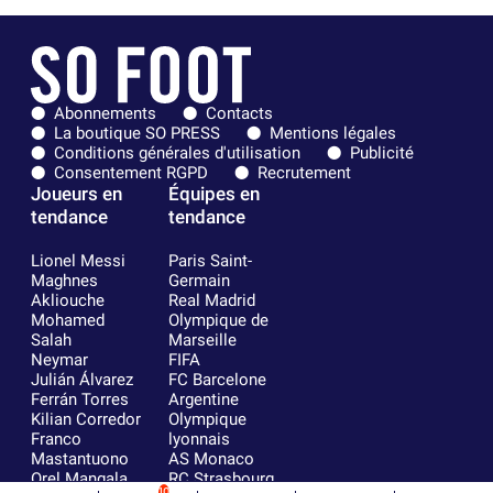
Abonnements
Contacts
La boutique SO PRESS
Mentions légales
Conditions générales d'utilisation
Publicité
Consentement RGPD
Recrutement
Joueurs en
Équipes en
tendance
tendance
Lionel Messi
Paris Saint-
Maghnes
Germain
Akliouche
Real Madrid
Mohamed
Olympique de
Salah
Marseille
Neymar
FIFA
Julián Álvarez
FC Barcelone
Ferrán Torres
Argentine
Kilian Corredor
Olympique
Franco
lyonnais
Mastantuono
AS Monaco
Orel Mangala
RC Strasbourg
10