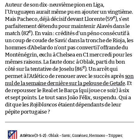
Auteur de son dix-neuvième pion en Liga,
l’Uruguayen aurait même pu en ajouter un vingtième.
e
Mais Pacheco, déjà décisif devant Llorente (59
), s’est
parfaitement détendu pour maintenir Alavés dans le
e
match (82
). En vain : crédités d’un péno consécutif à
un coup de coude de Savić dans la tronche de Rioja, les
hommes d’Abelardo n’ont pas converti l’offrande du
Monténégrin, exclu à Chelsea en C1 mercredi pour les
mêmes raisons. La faute donc à Oblak, parti du bon
e
côté sur la tentative de Joselu (86
). Un arrêt qui
permet à l’Atlético de renouer avec le succès après
son
nul de la semaine dernière sur la pelouse de Getafe
. Et
de repousser le Real et le Barça (qui joue ce soir) à six
et sept points. Le tout sans João Félix, suspendu. Qui a
dit que les
Rojiblancos
étaient dépendants de leur
pépite portugaise ?
Atlético (3-5-2) :
Oblak – Savić, Giménez, Hermoso – Trippier,