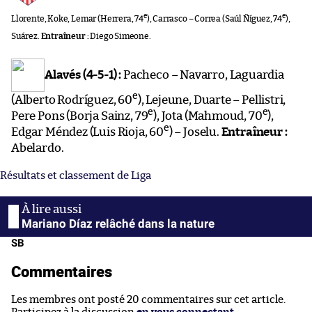
e
e
Llorente, Koke, Lemar (Herrera, 74
), Carrasco – Correa (Saúl Ñíguez, 74
),
Suárez.
Entraîneur :
Diego Simeone.
Alavés (4-5-1) :
Pacheco – Navarro, Laguardia
e
(Alberto Rodríguez, 60
), Lejeune, Duarte – Pellistri,
e
e
Pere Pons (Borja Sainz, 79
), Jota (Mahmoud, 70
),
e
Edgar Méndez (Luis Rioja, 60
) – Joselu.
Entraîneur :
Abelardo.
Résultats et classement de Liga
Mariano Díaz relâché dans la nature
SB
Commentaires
Les membres ont posté 20 commentaires sur cet article.