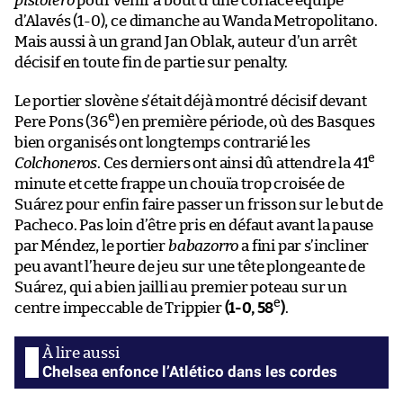
pistolero
pour venir à bout d’une coriace équipe
d’Alavés (1-0), ce dimanche au Wanda Metropolitano.
Mais aussi à un grand Jan Oblak, auteur d’un arrêt
décisif en toute fin de partie sur penalty.
Le portier slovène s’était déjà montré décisif devant
e
Pere Pons (36
) en première période, où des Basques
bien organisés ont longtemps contrarié les
e
Colchoneros
. Ces derniers ont ainsi dû attendre la 41
minute et cette frappe un chouïa trop croisée de
Suárez pour enfin faire passer un frisson sur le but de
Pacheco. Pas loin d’être pris en défaut avant la pause
par Méndez, le portier
babazorro
a fini par s’incliner
peu avant l’heure de jeu sur une tête plongeante de
Suárez, qui a bien jailli au premier poteau sur un
e
centre impeccable de Trippier
(1-0, 58
)
.
Chelsea enfonce l’Atlético dans les cordes