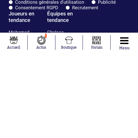
Conditions générales d'utilisation
Publicité
Consentement RGPD
Recrutement
Joueurs en
Équipes en
tendance
tendance
Mohamed
Chelsea
2
Salah
Paris Saint-
Mykhailo
Germain
Accueil
Actus
Boutique
Forum
Menu
Mudryk
Bordeaux
Neymar
Olympique
Khalis Merah
lyonnais
Loïs Openda
FIFA
Moussa
Real Madrid
Niakhaté
RC Strasbourg
Nicolás
AC Milan
Tagliafico
France
Pavel Šulc
RC Lens
Josh Maja
Gauthier Hein