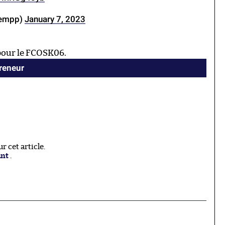
rempp)
January 7, 2023
 pour le FCOSK06.
reneur
 cet article.
ant
.