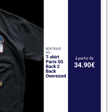
BOUTIQUE
SO -
T-shirt
à partir de
Paris SG
34.90€
Back 2
Back
Oversized