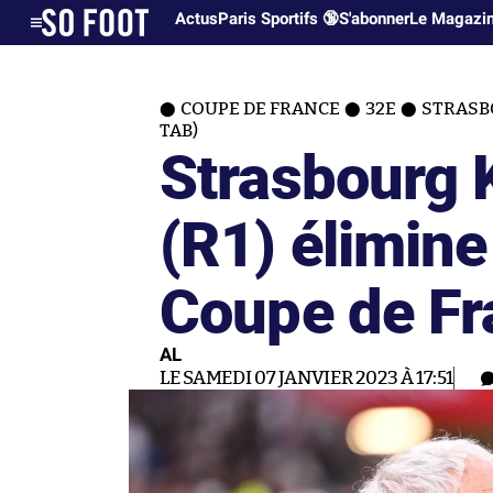
Actus
Paris Sportifs 🔞
S'abonner
Le Magazi
COUPE DE FRANCE
32E
STRASB
TAB)
Strasbourg 
(R1) élimin
Coupe de Fr
AL
LE SAMEDI 07 JANVIER 2023 À 17:51