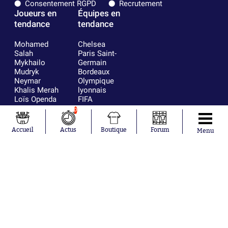
Consentement RGPD
Recrutement
Joueurs en
Équipes en
tendance
tendance
Mohamed
Chelsea
Salah
Paris Saint-
Mykhailo
Germain
Mudryk
Bordeaux
Neymar
Olympique
Khalis Merah
lyonnais
Loïs Openda
FIFA
Moussa
Real Madrid
0
Niakhaté
RC Strasbourg
Nicolás
AC Milan
Accueil
Actus
Boutique
Forum
Menu
Tagliafico
France
Pavel Šulc
RC Lens
Josh Maja
Gauthier Hein