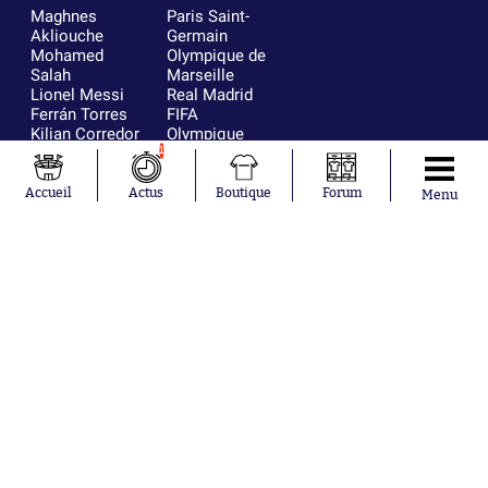
Maghnes
Paris Saint-
Akliouche
Germain
Mohamed
Olympique de
Salah
Marseille
Lionel Messi
Real Madrid
Ferrán Torres
FIFA
Kilian Corredor
Olympique
Franco
lyonnais
1
Mastantuono
AS Monaco
Orel Mangala
FC Barcelone
Accueil
Actus
Boutique
Forum
Menu
Rio Mavuba
Argentine
Rodri
RC Strasbourg
Mika Godts
Trabzonspor