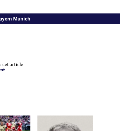
Bayern Munich
cet article.
ant
.