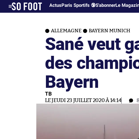
Actus
Paris Sportifs 🔞
S'abonner
Le Magazi
ALLEMAGNE
BAYERN MUNICH
Sané veut g
des champio
Bayern
TB
LE JEUDI 23 JUILLET 2020 À 14:14