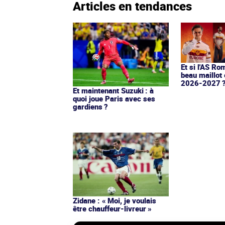
Articles en tendances
Et si l'AS Ro
beau maillot 
2026-2027 
Et maintenant Suzuki : à
quoi joue Paris avec ses
gardiens ?
Zidane : « Moi, je voulais
être chauffeur-livreur »