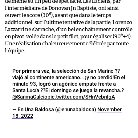
de même eu un peu de spectacle. Les Luciens, par
l’intermédiaire de Donovan Jn Baptiste, ont ainsi
e
ouvert le score (30
), avant que dans le temps
additionnel, sur l’ultime tentative de la partie, Lorenzo
Lazzarri ne s’arrache, d’un bel enchaînement contrôle
e
en pivot-volée dans le petit filet, pour égaliser (90
+4).
Une réalisation chaleureusement célébrée par toute
l’équipe.
Por primera vez, la selección de San Marino ??
viajó al continente americano… ¡y no perdió!En el
minuto 93, logró un agónico empate frente a
Santa Lucía ??El domingo se juega la revancha.?
@SanmaCalcio
pic.twitter.com/SHnVebnIgA
— En Una Baldosa (@enunabaldosa)
November
18, 2022