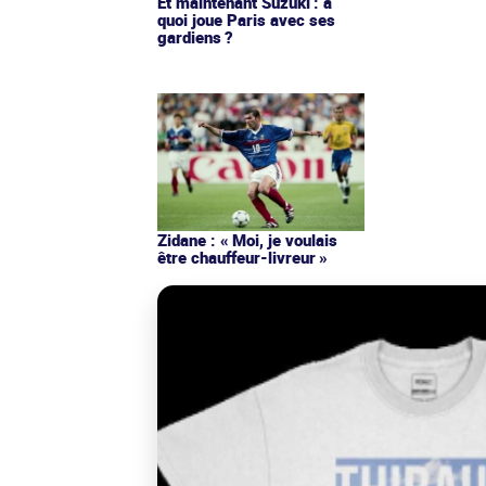
Et maintenant Suzuki : à
quoi joue Paris avec ses
gardiens ?
Zidane : « Moi, je voulais
être chauffeur-livreur »