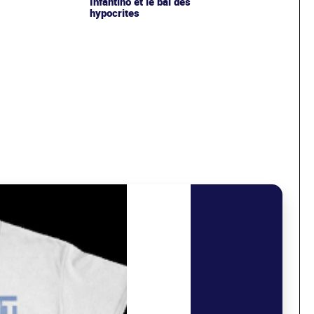
Infantino et le bal des
hypocrites