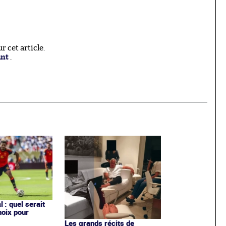
 cet article.
ant
.
 : quel serait
hoix pour
Les grands récits de