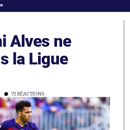
ne
ni Alves ne
s la Ligue
72
RÉACTIONS