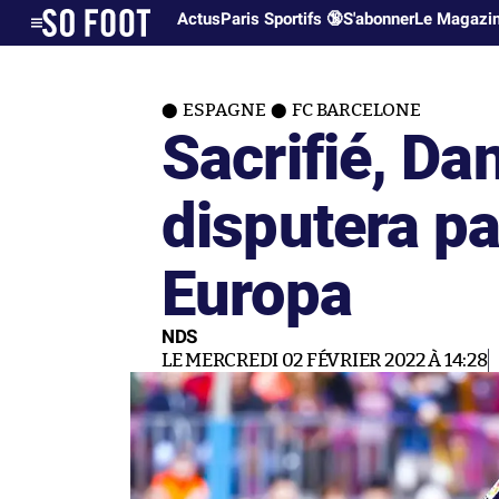
Actus
Paris Sportifs 🔞
S'abonner
Le Magazi
ESPAGNE
FC BARCELONE
Sacrifié, Da
disputera pa
Europa
NDS
LE MERCREDI 02 FÉVRIER 2022 À 14:28