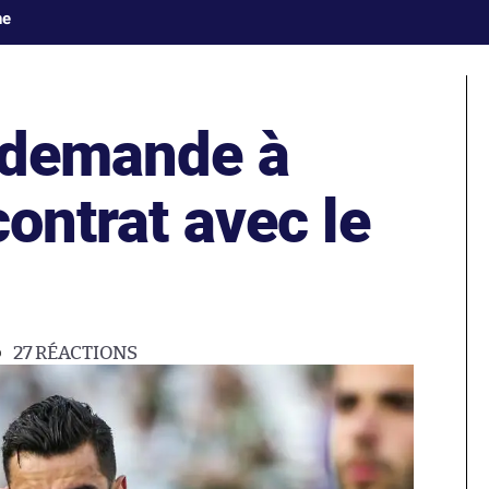
ne
o demande à
contrat avec le
27
RÉACTIONS