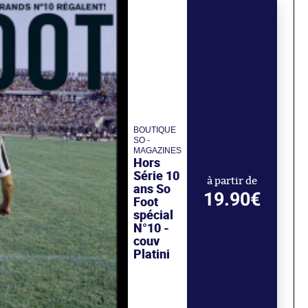
BOUTIQUE
SO -
MAGAZINES
Hors
Série 10
à partir de
ans So
19.90€
Foot
spécial
N°10 -
couv
Platini