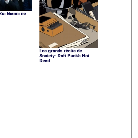
 Roi Gianni ne
s
Les grands récits de
Society: Daft Punk's Not
Dead