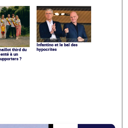
Infantino et le bal des
hypocrites
illot third du
enté à un
upporters ?