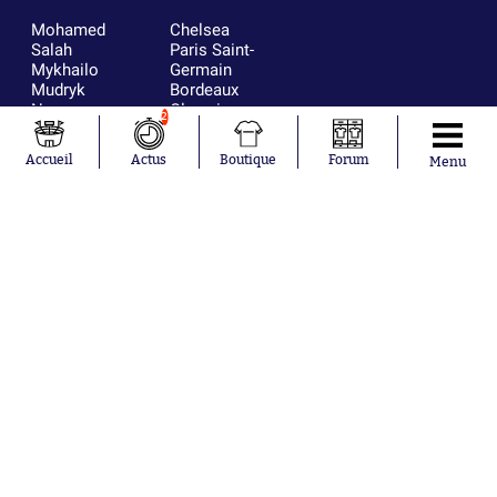
Mohamed
Chelsea
Salah
Paris Saint-
Mykhailo
Germain
Mudryk
Bordeaux
Neymar
Olympique
2
Khalis Merah
lyonnais
Loïs Openda
FIFA
Accueil
Actus
Boutique
Forum
Menu
Moussa
Real Madrid
Niakhaté
RC Strasbourg
Nicolás
AC Milan
Tagliafico
France
Pavel Šulc
RC Lens
Josh Maja
Gauthier Hein