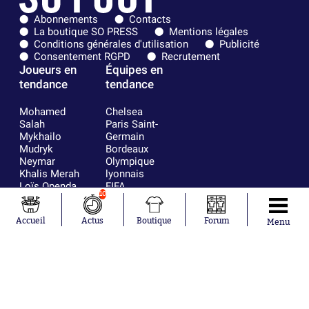
Abonnements
Contacts
La boutique SO PRESS
Mentions légales
Conditions générales d'utilisation
Publicité
Consentement RGPD
Recrutement
Joueurs en
Équipes en
tendance
tendance
Mohamed
Chelsea
Salah
Paris Saint-
Mykhailo
Germain
Mudryk
Bordeaux
Neymar
Olympique
Khalis Merah
lyonnais
Loïs Openda
FIFA
10
Moussa
Real Madrid
Niakhaté
RC Strasbourg
Accueil
Actus
Boutique
Forum
Nicolás
AC Milan
Menu
Tagliafico
France
Pavel Šulc
RC Lens
Josh Maja
Gauthier Hein