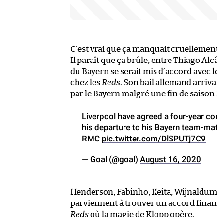
C’est vrai que ça manquait cruellement
Il paraît que ça brûle, entre Thiago Alc
du Bayern se serait mis d’accord avec l
chez les
Reds
. Son bail allemand arriv
par le Bayern malgré une fin de saison
Liverpool have agreed a four-year c
his departure to his Bayern team-ma
RMC
pic.twitter.com/DlSPUTj7C9
— Goal (@goal)
August 16, 2020
Henderson, Fabinho, Keita, Wijnaldum, 
parviennent à trouver un accord financ
Reds
où la magie de Klopp opère.