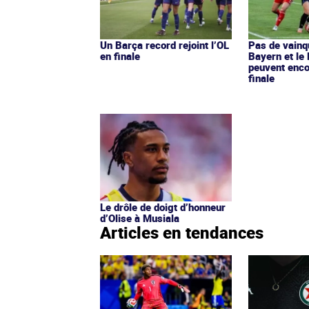
Un Barça record rejoint l’OL
Pas de vainq
en finale
Bayern et le 
peuvent enco
finale
Le drôle de doigt d’honneur
d’Olise à Musiala
Articles en tendances