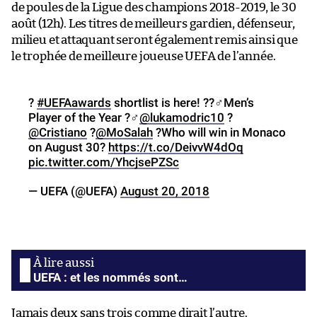
de poules de la Ligue des champions 2018-2019, le 30
août (12h). Les titres de meilleurs gardien, défenseur,
milieu et attaquant seront également remis ainsi que
le trophée de meilleure joueuse UEFA de l’année.
?
#UEFAawards
shortlist is here! ??‍♂️Men’s
Player of the Year ?‍♂️
@lukamodric10
?️
@Cristiano
?️
@MoSalah
?️Who will win in Monaco
on August 30?
https://t.co/DeivvW4dOq
pic.twitter.com/YhcjsePZSc
— UEFA (@UEFA)
August 20, 2018
UEFA : et les nommés sont…
Jamais deux sans trois comme dirait l’autre.