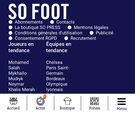
Abonnements
Contacts
La boutique SO PRESS
Mentions légales
Conditions générales d'utilisation
Publicité
Consentement RGPD
Recrutement
Joueurs en
Équipes en
tendance
tendance
Mohamed
Chelsea
Salah
Paris Saint-
Mykhailo
Germain
Mudryk
Bordeaux
Neymar
Olympique
Khalis Merah
lyonnais
Loïs Openda
FIFA
10
Moussa
Real Madrid
Niakhaté
RC Strasbourg
Accueil
Actus
Boutique
Forum
Menu
Nicolás
AC Milan
Tagliafico
France
Pavel Šulc
RC Lens
Josh Maja
Gauthier Hein