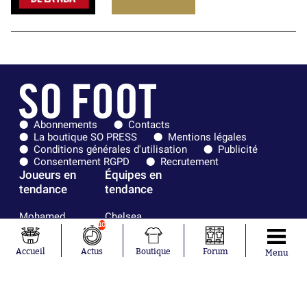
Abonnements
Contacts
La boutique SO PRESS
Mentions légales
Conditions générales d'utilisation
Publicité
Consentement RGPD
Recrutement
Joueurs en
Équipes en
tendance
tendance
Mohamed
Chelsea
10
Salah
Paris Saint-
Mykhailo
Germain
Accueil
Actus
Boutique
Forum
Mudryk
Bordeaux
Menu
Neymar
Olympique
Khalis Merah
lyonnais
Loïs Openda
FIFA
Moussa
Real Madrid