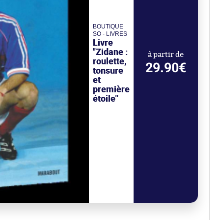
BOUTIQUE
SO - LIVRES
Livre
"Zidane :
à partir de
roulette,
29.90€
tonsure
et
première
étoile"