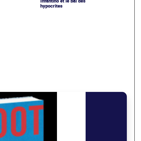
Infantino et le bal des
hypocrites