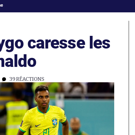
ne
go caresse les
naldo
39
RÉACTIONS