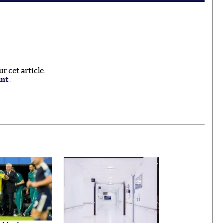
 cet article.
ant
.