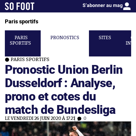
S’abonner au mag
Paris sportifs
PARIS
PRONOSTICS
SITES
C
SPORTIFS
INT
PARIS SPORTIFS
Pronostic Union Berlin
Dusseldorf : Analyse,
prono et cotes du
match de Bundesliga
LE VENDREDI 26 JUIN 2020 À 17:21
0