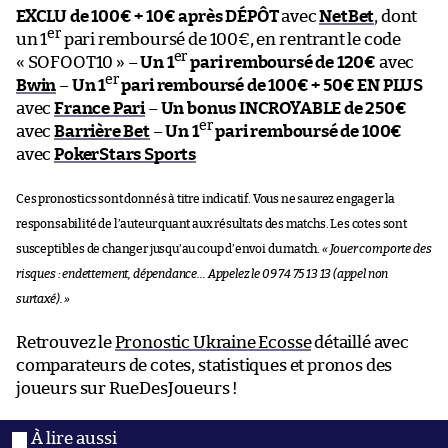
EXCLU de 100€ + 10€ après DÉPÔT
avec
NetBet
, dont
er
un 1
pari remboursé de 100€, en rentrant le code
er
« SOFOOT10 » –
Un 1
pari remboursé de 120€
avec
er
Bwin
–
Un 1
pari remboursé de 100€ + 50€ EN PLUS
avec
France Pari
–
Un bonus INCROYABLE de 250€
er
avec
Barrière Bet
–
Un 1
pari remboursé de 100€
avec
PokerStars Sports
Ces pronostics sont donnés à titre indicatif. Vous ne saurez engager la
responsabilité de l’auteur quant aux résultats des matchs. Les cotes sont
susceptibles de changer jusqu’au coup d’envoi du match.
« Jouer comporte des
risques : endettement, dépendance… Appelez le 09 74 75 13 13 (appel non
surtaxé). »
Retrouvez le
Pronostic Ukraine Ecosse
détaillé avec
comparateurs de cotes, statistiques et pronos des
joueurs sur RueDesJoueurs !