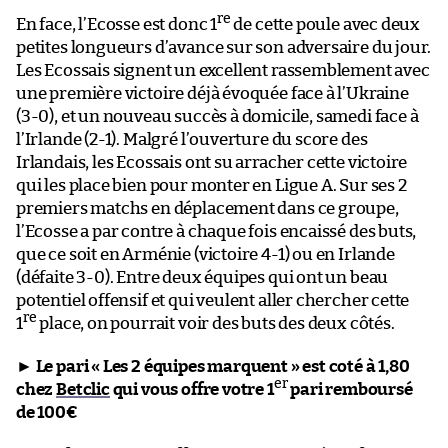
re
En face, l’Ecosse est donc 1
de cette poule avec deux
petites longueurs d’avance sur son adversaire du jour.
Les Ecossais signent un excellent rassemblement avec
une première victoire déjà évoquée face à l’Ukraine
(3-0), et un nouveau succès à domicile, samedi face à
l’Irlande (2-1). Malgré l’ouverture du score des
Irlandais, les Ecossais ont su arracher cette victoire
qui les place bien pour monter en Ligue A. Sur ses 2
premiers matchs en déplacement dans ce groupe,
l’Ecosse a par contre à chaque fois encaissé des buts,
que ce soit en Arménie (victoire 4-1) ou en Irlande
(défaite 3-0). Entre deux équipes qui ont un beau
potentiel offensif et qui veulent aller chercher cette
re
1
place, on pourrait voir des buts des deux côtés.
►
Le pari « Les 2 équipes marquent » est coté à 1,80
er
chez
Betclic
qui vous offre votre 1
pari remboursé
de 100€