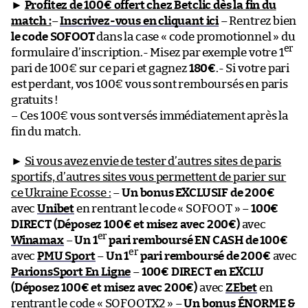
►
Profitez de 100€ offert chez Betclic dès la fin du
match :
–
Inscrivez-vous en cliquant ici
– Rentrez bien
le code SOFOOT
dans la case « code promotionnel » du
er
formulaire d’inscription.- Misez par exemple votre 1
pari de 100€ sur ce pari et gagnez
180€
.- Si votre pari
est perdant, vos 100€ vous sont remboursés en paris
gratuits !
– Ces 100€ vous sont versés immédiatement après la
fin du match.
►
Si vous avez envie de tester d’autres sites de paris
sportifs, d’autres sites vous permettent de parier sur
ce Ukraine Ecosse :
–
Un bonus EXCLUSIF de 200€
avec
Unibet
en rentrant le code « SOFOOT » –
100€
DIRECT (Déposez 100€ et misez avec 200€)
avec
er
Winamax
–
Un 1
pari remboursé EN CASH de 100€
er
avec
PMU Sport
–
Un 1
pari remboursé de 200€
avec
ParionsSport En Ligne
–
100€ DIRECT en EXCLU
(Déposez 100€ et misez avec 200€)
avec
ZEbet
en
rentrant le code « SOFOOTX2 » –
Un bonus ÉNORME &