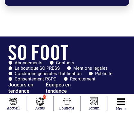
Abonnements
Contacts
La boutique SO PRESS
Mentions légales
Conditions générales d'utilisation
Publicité
Consentement RGPD
Recrutement
Joueurs en
Équipes en
tendance
tendance
10
Mohamed
Chelsea
Salah
Paris Saint-
Accueil
Actus
Boutique
Forum
Menu
Mykhailo
Germain
Mudryk
Bordeaux
Neymar
Olympique
Khalis Merah
lyonnais