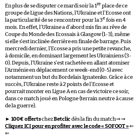
re
En plus de se disputer ce mardi soir la 1
place de ce
groupe de Ligue des Nations, l’Ukraine et l’Ecosse ont
e
la particularité de se rencontrer pour la 3
fois en 4
mois. En effet, l’Ukraine a d’abord mis fin au rêve de
Coupe du Monde des Ecossais à Glasgow (1-3), même
si elle s’est inclinée derrière en finale de barrage. Puis
mercredi dernier, l’Ecosse a pris une petite revanche,
à domicile, en dominant largement les Ukrainiens (3-
0). Depuis, l’Ukraine s’est rachetée en allant atomiser
l’Arménie en déplacement ce week-end (0-5) avec
notamment un but du Bordelais Ignatenko. Grâce à ce
succès, l’Ukraine reste à 2 points de l’Ecosse et
pourrait monter en Ligue A en cas de victoire ce soir,
dans ce match joué en Pologne (terrain neutre à cause
de la guerre).
►
100€ offerts
chez
Betclic
dès la fin du match⇒ ⇒
Cliquez ICI pour en profiter avec le code « SOFOOT »
⇐
⇐