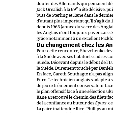
douter des Allemands qui peinaient déj
e
Jack Grealish à la 69
a été décisive, pui
buts de Sterling et Kane dans le dernie
d’autant plus important qu’il s’agit du 1
depuis 1966 (année du sacre des Angla
les Anglais n’ont toujours pas encaissé
grâce notamment à un excellent Pickfo
Du changement chez les An
Pour cette rencontre, Shevchenko devra
à la Suède avec ses habituels cadres 
Suède. Décevant depuis le début de l’Eu
la Suède. Durement touché par Danielso
En face, Gareth Southagte n’a pas alig
Euro. Le technicien anglais s’adapte à
de jeu extrêmement conservateur face à
le plan offensif face à une sélection u
Kane a retrouvé le chemin des filets fa
de la confiance au buteur des
Spurs
, c
La paire inattendue Rice-Phillips au mi