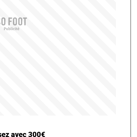
sez avec 300€