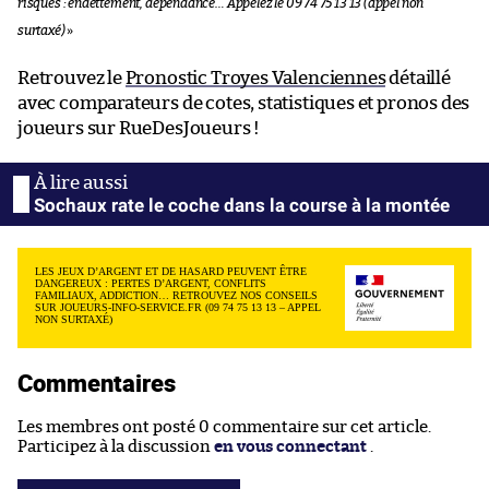
risques : endettement, dépendance… Appelez le 09 74 75 13 13 (appel non
surtaxé)
»
Retrouvez le
Pronostic Troyes Valenciennes
détaillé
avec comparateurs de cotes, statistiques et pronos des
joueurs sur RueDesJoueurs !
Sochaux rate le coche dans la course à la montée
LES JEUX D’ARGENT ET DE HASARD PEUVENT ÊTRE
DANGEREUX : PERTES D’ARGENT, CONFLITS
FAMILIAUX, ADDICTION… RETROUVEZ NOS CONSEILS
SUR JOUEURS-INFO-SERVICE.FR (09 74 75 13 13 – APPEL
NON SURTAXÉ)
Commentaires
Les membres ont posté 0 commentaire sur cet article.
Participez à la discussion
en vous connectant
.