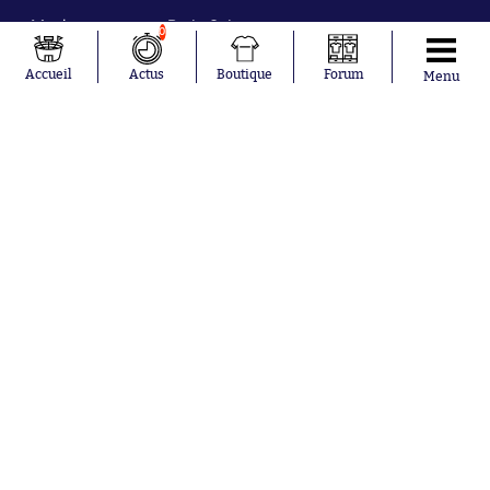
Maghnes
Paris Saint-
0
Akliouche
Germain
Mohamed
Olympique de
Accueil
Actus
Boutique
Forum
Menu
Salah
Marseille
Lionel Messi
Real Madrid
Ferrán Torres
FIFA
Kilian Corredor
Olympique
Franco
lyonnais
Mastantuono
AS Monaco
Orel Mangala
FC Barcelone
Rio Mavuba
Argentine
Rodri
RC Strasbourg
Mika Godts
Trabzonspor