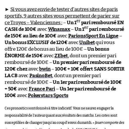
►
Si vous avez envie de tester d’autres sites de paris
sportifs, 9 autres sites vous permettent de parier sur
er
ce Troyes – Valenciennes :
–
Un 1
pari remboursé EN
er
CASH de 100€
avec
Winamax
–
Un 1
pari remboursé
de 150€ au lieu de 100€
avec
ParionsSport En Ligne
–
Un bonus EXCLUSIF de 120€
avec
Unibet
qui vous
offre 120€ de bonus au lieu de 100€ –
Un bonus
ÉNORME de 150€
avec
ZEbet
, dont un premier pari
remboursé de 100€ –
Un premier pari remboursé de
120€ chez
avec
bwin
–
100€ + 10€ offert SANS SORTIR
LA CB
avec
PasinoBet
, dont un premier pari
remboursé de 100€ –
Un 1er pari remboursé de 100€
+ 50€
avec
France Pari
–
Un 1er pari remboursé de
100€
avec
Pokerstars Sports
Ces pronostics sont donnés à titre indicatif. Vous ne saurez engager la
responsabilité de l’auteur quant aux résultats des matchs. Les cotes sont
susceptibles de changer jusqu’au coup d’envoi du match. «
Jouer comporte des