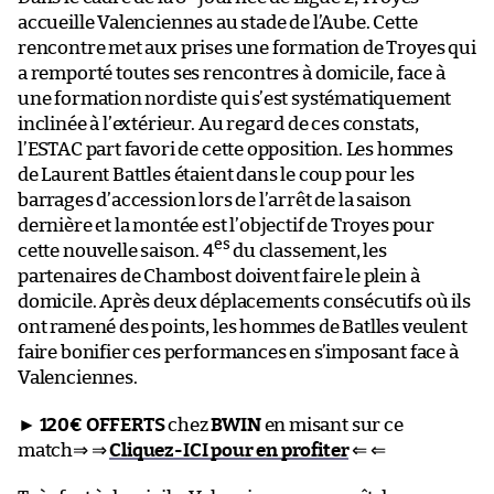
accueille Valenciennes au stade de l’Aube. Cette
rencontre met aux prises une formation de Troyes qui
a remporté toutes ses rencontres à domicile, face à
une formation nordiste qui s’est systématiquement
inclinée à l’extérieur. Au regard de ces constats,
l’ESTAC part favori de cette opposition. Les hommes
de Laurent Battles étaient dans le coup pour les
barrages d’accession lors de l’arrêt de la saison
dernière et la montée est l’objectif de Troyes pour
es
cette nouvelle saison. 4
du classement, les
partenaires de Chambost doivent faire le plein à
domicile. Après deux déplacements consécutifs où ils
ont ramené des points, les hommes de Batlles veulent
faire bonifier ces performances en s’imposant face à
Valenciennes.
►
120€ OFFERTS
chez
BWIN
en misant sur ce
match⇒ ⇒
Cliquez-ICI pour en profiter
⇐ ⇐