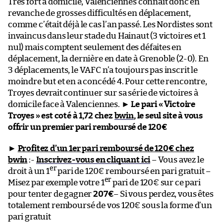
Très fort à domicile, Valenciennes connaît donc en
revanche de grosses difficultés en déplacement,
comme c’était déjà le cas l’an passé. Les Nordistes sont
invaincus dans leur stade du Hainaut (3 victoires et 1
nul) mais comptent seulement des défaites en
déplacement, la dernière en date à Grenoble (2-0). En
3 déplacements, le VAFC n’a toujours pas inscrit le
moindre but et en a concédé 4. Pour cette rencontre,
Troyes devrait continuer sur sa série de victoires à
domicile face à Valenciennes. ►
Le pari « Victoire
Troyes » est coté à 1,72 chez
bwin
, le seul site à vous
offrir un premier pari remboursé de 120€
►
Profitez d’un 1er pari remboursé de 120€ chez
bwin
:-
Inscrivez-vous en cliquant ici
– Vous avez le
er
droit à un 1
pari de 120€ remboursé en pari gratuit –
er
Misez par exemple votre 1
pari de 120€ sur ce pari
pour tenter de gagner
207€
– Si vous perdez, vous êtes
totalement remboursé de vos 120€ sous la forme d’un
pari gratuit