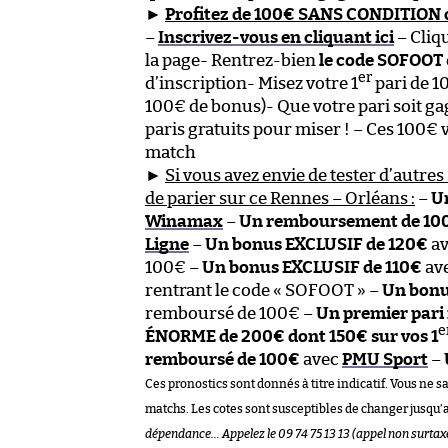
►
Profitez de 100€ SANS CONDITION ch
–
Inscrivez-vous en cliquant ici
– Cliqu
la page- Rentrez-bien
le code SOFOOT
er
d’inscription- Misez votre 1
pari de 1
100€ de bonus)- Que votre pari soit g
paris gratuits pour miser ! – Ces 100€
match
►
Si vous avez envie de tester d’autres 
de parier sur ce Rennes – Orléans :
–
Un
Winamax
–
Un remboursement de 100
Ligne
–
Un bonus EXCLUSIF de 120€
a
100€ –
Un bonus EXCLUSIF de 110€
av
rentrant le code « SOFOOT » –
Un bonu
remboursé de 100€ –
Un premier pari
e
ÉNORME de 200€ dont 150€ sur vos 1
remboursé de 100€
avec
PMU Sport
–
Ces pronostics sont donnés à titre indicatif. Vous ne s
matchs. Les cotes sont susceptibles de changer jusqu’
dépendance… Appelez le 09 74 75 13 13 (appel non surtax