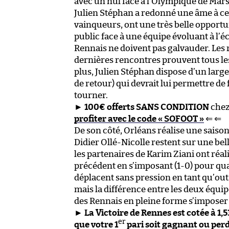
avec un nul face à l’Olympique de Marsei
Julien Stéphan a redonné une âme à cet
vainqueurs, ont une très belle opportu
public face à une équipe évoluant à l’é
Rennais ne doivent pas galvauder. Les 
dernières rencontres prouvent tous le
plus, Julien Stéphan dispose d’un large 
de retour) qui devrait lui permettre de 
tourner.
►
100€ offerts SANS CONDITION
che
profiter avec le code « SOFOOT »
⇐ ⇐
De son côté, Orléans réalise une saiso
Didier Ollé-Nicolle restent sur une bel
les partenaires de Karim Ziani ont réali
précédent en s’imposant (1-0) pour qual
déplacent sans pression en tant qu’out
mais la différence entre les deux équ
des Rennais en pleine forme s’imposer 
►
La Victoire de Rennes est cotée à 1,
er
que votre 1
pari soit gagnant ou per