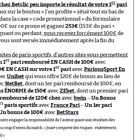
er
ez Betclic peu importe le résultat de votre 1
pari
ez sur le bouton « J’en profite » situé tout en bas de
dans la case « code promotionnel » du formulaire
00€ sur ce prono et gagnez
253€
(153€ du pari +
agnant ou perdant,
vous recevez forcément 100€
de
 vous sont versés immédiatement après la fin du
sites de paris sportifs, d’autres sites vous permettent
er
 1
pari remboursé EN CASH de 100€
avec
er
€ EN CASH sur votre 1
pari
avec
ParionsSport En
vec
Unibet
qui vous offre 120€ de bonus au lieu de
ec
NetBet
, dont un 1er pari remboursé de 100€, en
s ÉNORME de 150€
avec
ZEbet
, dont un premier pari
 remboursé de 120€ chez
avec
bwin
–
Un Bonus
rs
paris sportifs
avec
France Pari
–
Un 1er pari
Un bonus de 100€
avec
BetStars
aurez engager la responsabilité de l’auteur quant aux résultats des
au coup d’envoi du match. «
Jouer comporte des risques : endettement,
é)
»