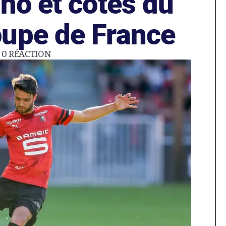
no et cotes du
upe de France
0
RÉACTION