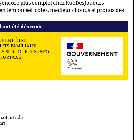
s
encore plus complet chez RueDesJoueurs
n temps réel, côtes, meilleurs bonus et pronos des
 ont été décernés
UVENT ÊTRE
LITS FAMILIAUX,
S SUR JOUEURS-INFO-
N SURTAXÉ)
et article.
ant
.