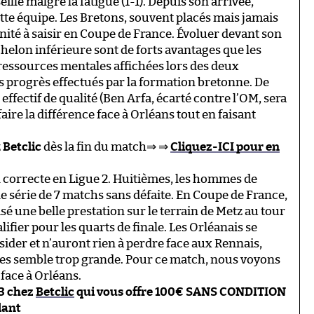
lle malgré la fatigue (1-1). Depuis son arrivée,
te équipe. Les Bretons, souvent placés mais jamais
nité à saisir en Coupe de France. Évoluer devant son
chelon inférieure sont de forts avantages que les
ressources mentales affichées lors des deux
s progrès effectués par la formation bretonne. De
effectif de qualité (Ben Arfa, écarté contre l’OM, sera
faire la différence face à Orléans tout en faisant
z
Betclic
dès la fin du match⇒ ⇒
Cliquez-ICI pour en
n correcte en Ligue 2. Huitièmes, les hommes de
le série de 7 matchs sans défaite. En Coupe de France,
sé une belle prestation sur le terrain de Metz au tour
ifier pour les quarts de finale. Les Orléanais se
sider et n’auront rien à perdre face aux Rennais,
ipes semble trop grande. Pour ce match, nous voyons
face à Orléans.
53 chez
Betclic
qui vous offre 100€ SANS CONDITION
dant