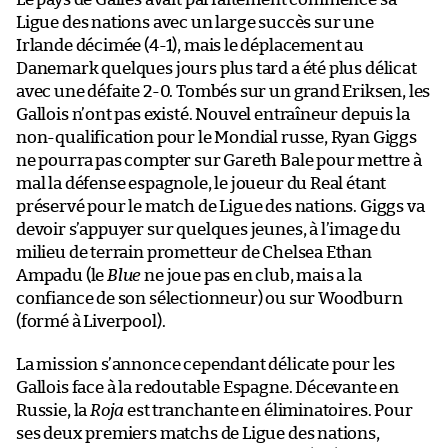
Ligue des nations avec un large succès sur une
Irlande décimée (4-1), mais le déplacement au
Danemark quelques jours plus tard a été plus délicat
avec une défaite 2-0. Tombés sur un grand Eriksen, les
Gallois n’ont pas existé. Nouvel entraîneur depuis la
non-qualification pour le Mondial russe, Ryan Giggs
ne pourra pas compter sur Gareth Bale pour mettre à
mal la défense espagnole, le joueur du Real étant
préservé pour le match de Ligue des nations. Giggs va
devoir s’appuyer sur quelques jeunes, à l’image du
milieu de terrain prometteur de Chelsea Ethan
Ampadu (le
Blue
ne joue pas en club, mais a la
confiance de son sélectionneur) ou sur Woodburn
(formé à Liverpool).
La mission s’annonce cependant délicate pour les
Gallois face à la redoutable Espagne. Décevante en
Russie, la
Roja
est tranchante en éliminatoires. Pour
ses deux premiers matchs de Ligue des nations,