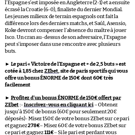
l’Espagne s’est imposée en Angleterre (2-1) et a ensuite
écrasé la Croatie (6-0), finaliste du dernier Mondial.
Les jeunes milieux de terrain espagnols ont fait la
différence lors des derniers matchs, et Saúl, Asensio,
Koke devront compenser l’absence du maître à jouer
Isco. Un cran au-dessus de son adversaire, l’Espagne
peut s’imposer dans une rencontre avec plusieurs
buts.
►
Le pari « Victoire de l’Espagne et + de 2,5 buts » est
cotée à 1,85 chez
ZEbet
, site de paris sportifs qui vous
offre un bonus ÉNORME de 150€ dont 60€ très
facilement
►
Profitez d’un bonus ÉNORME de 150€ offert par
ZEbet
:-
Inscrivez-vous en cliquant ici
– Obtenez
jusqu’à 150€ de bonus (60€ pour seulement 20€
déposés)- Misez 150€ de votre bonus ZEbet sur ce pari
et gagnez
278€
– Misez 60€ de votre bonus ZEbet sur
ce pari et gagnez
111€
– Si le pari est perdant vous