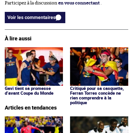
Participez à la discussion
en vous connectant
.
Voir les commentaires
À lire aussi
Gavi tient sa promesse
Critiqué pour sa casquette,
d’avant Coupe du Monde
Ferran Torres concède ne
rien comprendre à la
politique
Articles en tendances